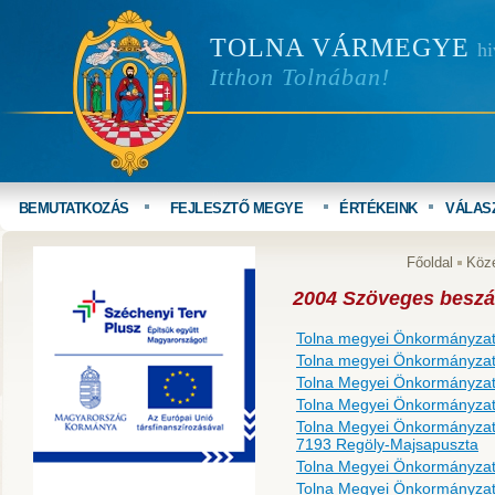
TOLNA VÁRMEGYE
hi
Itthon Tolnában!
BEMUTATKOZÁS
FEJLESZTŐ MEGYE
ÉRTÉKEINK
VÁLAS
Főoldal
Köz
2004 Szöveges besz
Tolna megyei Önkormányzat 
Tolna megyei Önkormányzat 
Tolna Megyei Önkormányzat
Tolna Megyei Önkormányzat
Tolna Megyei Önkormány
7193 Regöly-Majsapuszta
Tolna Megyei Önkormányzat
Tolna Megyei Önkormányzat 