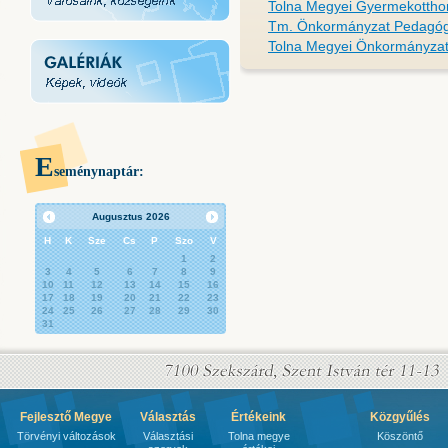
Tolna Megyei Gyermekottho
Tm. Önkormányzat Pedagógi
Tolna Megyei Önkormányzati
E
seménynaptár:
Augusztus
2026
H
K
Sze
Cs
P
Szo
V
1
2
3
4
5
6
7
8
9
10
11
12
13
14
15
16
17
18
19
20
21
22
23
24
25
26
27
28
29
30
31
Fejlesztő Megye
Választás
Értékeink
Közgyűlés
Törvényi változások
Választási
Tolna megye
Köszöntő