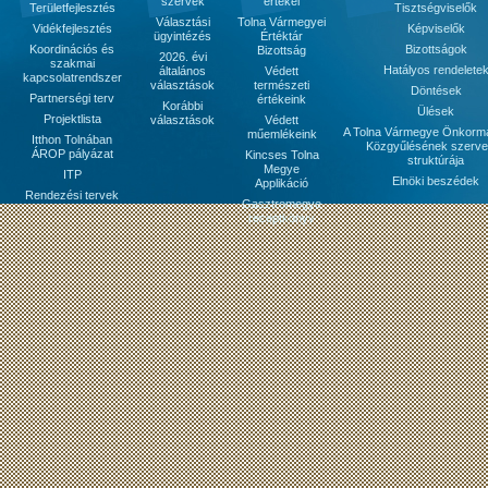
szervek
értékei
Területfejlesztés
Tisztségviselők
Választási
Tolna Vármegyei
Vidékfejlesztés
Képviselők
ügyintézés
Értéktár
Koordinációs és
Bizottságok
Bizottság
2026. évi
szakmai
Hatályos rendelete
általános
Védett
kapcsolatrendszer
választások
természeti
Döntések
Partnerségi terv
értékeink
Korábbi
Ülések
Projektlista
választások
Védett
A Tolna Vármegye Önkorm
műemlékeink
Itthon Tolnában
Közgyűlésének szerve
ÁROP pályázat
Kincses Tolna
struktúrája
Megye
ITP
Elnöki beszédek
Applikáció
Rendezési tervek
Gasztromegye
receptkönyv