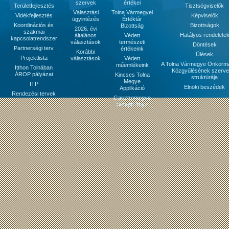
szervek
értékei
Területfejlesztés
Tisztségviselők
Választási
Tolna Vármegyei
Vidékfejlesztés
Képviselők
ügyintézés
Értéktár
Koordinációs és
Bizottságok
Bizottság
2026. évi
szakmai
Hatályos rendelete
általános
Védett
kapcsolatrendszer
választások
természeti
Döntések
Partnerségi terv
értékeink
Korábbi
Ülések
Projektlista
választások
Védett
A Tolna Vármegye Önkorm
műemlékeink
Itthon Tolnában
Közgyűlésének szerve
ÁROP pályázat
Kincses Tolna
struktúrája
Megye
ITP
Elnöki beszédek
Applikáció
Rendezési tervek
Gasztromegye
receptkönyv