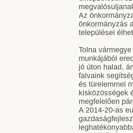
megvalósuljana
Az önkormányzat
önkormányzás a
települései élh
Tolna vármegye 
munkájából ere
jó úton halad, 
falvaink segítsé
és türelemmel m
kisközösségek ép
megfelelően páro
A 2014-20-as eu
gazdaságfejlesz
leghatékonyabba