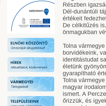
Részben igazság
Dél-dunántúli t
értékeit fedezhetj
De célkitűzés is
önmagukban vé
Tolna vármegye k
borvidékeink, v
identitástudat 
életünk gyönyör
gyarapítható ért
Tolna vármegye 
magyar irodalom
ismert. A Percz
őrizzük, és igy