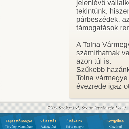
jelenlévő vállal
tekintünk, hisz
párbeszédek, a
támogatások re
A Tolna Vármeg
számíthatnak va
azon túl is.
Szűkebb hazánkb
Tolna vármegye 
évezrede igaz o
Fejlesztő Megye
Választás
Értékeink
Közgyűlés
Törvényi változások
Választási
Tolna megye
Köszöntő