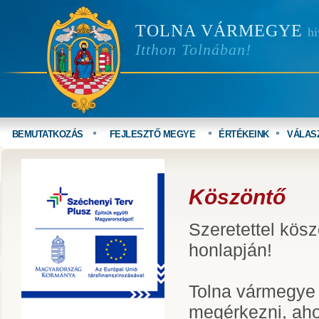
TOLNA VÁRMEGYE
hi
Itthon Tolnában!
BEMUTATKOZÁS
FEJLESZTŐ MEGYE
ÉRTÉKEINK
VÁLAS
Köszöntő
Szeretettel kö
honlapján!
Tolna vármegye 
megérkezni, ahol