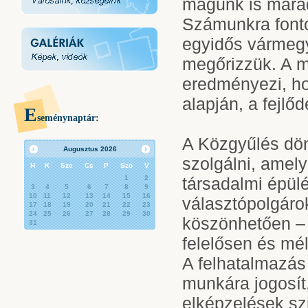
magunk is marad
Számunkra fonto
egyidős vármeg
megőrizzük. A mú
eredményezi, hog
alapján, a fejlő
E
seménynaptár:
A Közgyűlés dön
Augusztus
2026
szolgálni, amel
H
K
Sze
Cs
P
Szo
V
1
2
társadalmi épül
3
4
5
6
7
8
9
10
11
12
13
14
15
16
választópolgár
17
18
19
20
21
22
23
24
25
26
27
28
29
30
köszönhetően –
31
felelősen és mé
A felhatalmazás
munkára jogosít
elképzelések sz