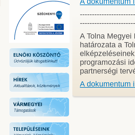
A dokumentum id
----------------------
----------------------
A Tolna Megyei 
határozata a Tol
elképzeléseinek 
programozási id
partnerségi tervé
A dokumentum id