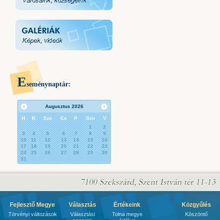
E
seménynaptár:
Augusztus
2026
H
K
Sze
Cs
P
Szo
V
1
2
3
4
5
6
7
8
9
10
11
12
13
14
15
16
17
18
19
20
21
22
23
24
25
26
27
28
29
30
31
Fejlesztő Megye
Választás
Értékeink
Közgyűlés
Törvényi változások
Választási
Tolna megye
Köszöntő