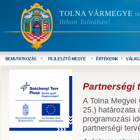
TOLNA VÁRMEGYE
hi
Itthon Tolnában!
BEMUTATKOZÁS
FEJLESZTŐ MEGYE
ÉRTÉKEINK
VÁLAS
Partnerségi 
A Tolna Megyei 
25.) határozata 
programozási id
partnerségi terv