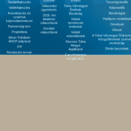
szervek
értékei
Területfejlesztés
Tisztségviselők
Választási
Tolna Vármegyei
Vidékfejlesztés
Képviselők
ügyintézés
Értéktár
Koordinációs és
Bizottságok
Bizottság
2026. évi
szakmai
Hatályos rendelete
általános
Védett
kapcsolatrendszer
választások
természeti
Döntések
Partnerségi terv
értékeink
Korábbi
Ülések
Projektlista
választások
Védett
A Tolna Vármegye Önkorm
műemlékeink
Itthon Tolnában
Közgyűlésének szerve
ÁROP pályázat
Kincses Tolna
struktúrája
Megye
ITP
Elnöki beszédek
Applikáció
Rendezési tervek
Gasztromegye
receptkönyv