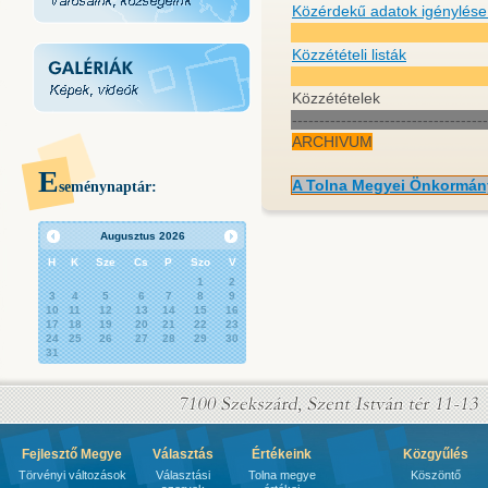
Közérdekű adatok igénylés
Közzétételi listák
Közzétételek
------------------------------------
ARCHIVUM
E
A Tolna Megyei Önkormány
seménynaptár:
Augusztus
2026
H
K
Sze
Cs
P
Szo
V
1
2
3
4
5
6
7
8
9
10
11
12
13
14
15
16
17
18
19
20
21
22
23
24
25
26
27
28
29
30
31
Fejlesztő Megye
Választás
Értékeink
Közgyűlés
Törvényi változások
Választási
Tolna megye
Köszöntő