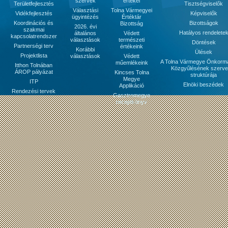
szervek
értékei
Területfejlesztés
Tisztségviselők
Választási
Tolna Vármegyei
Vidékfejlesztés
Képviselők
ügyintézés
Értéktár
Koordinációs és
Bizottságok
Bizottság
2026. évi
szakmai
Hatályos rendelete
általános
Védett
kapcsolatrendszer
választások
természeti
Döntések
Partnerségi terv
értékeink
Korábbi
Ülések
Projektlista
választások
Védett
A Tolna Vármegye Önkorm
műemlékeink
Itthon Tolnában
Közgyűlésének szerve
ÁROP pályázat
Kincses Tolna
struktúrája
Megye
ITP
Elnöki beszédek
Applikáció
Rendezési tervek
Gasztromegye
receptkönyv