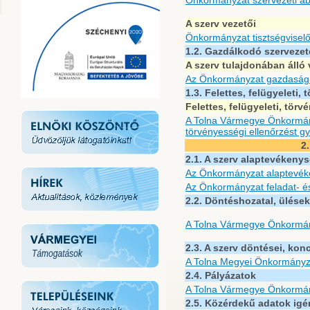
Önkormányzat szervezeti áb
A szerv vezetői
Önkormányzat tisztségviselő
1.2. Gazdálkodó szervezet
A szerv tulajdonában álló
Az Önkormányzat gazdasági
1.3. Felettes, felügyeleti,
Felettes, felügyeleti, tör
A Tolna Vármegye Önkormány
törvényességi ellenőrzést gy
2
2.1. A szerv alaptevékenys
Az Önkormányzat alaptevé
Az Önkormányzat feladat- é
2.2. Döntéshozatal, ülések
A Tolna Vármegye Önkormán
2.3. A szerv döntései, kon
A Tolna Megyei Önkormányz
2.4. Pályázatok
A Tolna Vármegye Önkormán
2.5. Közérdekű adatok igé