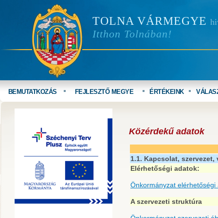
TOLNA VÁRMEGYE
hi
Itthon Tolnában!
BEMUTATKOZÁS
FEJLESZTŐ MEGYE
ÉRTÉKEINK
VÁLAS
Közérdekű adatok
1.1. Kapcsolat, szervezet,
Elérhetőségi adatok:
Önkormányzat elérhetőségi 
A szervezeti struktúra