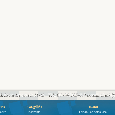
eink
Közgyűlés
Hivatal
megye
Köszöntő
Feladat- és hatásköre