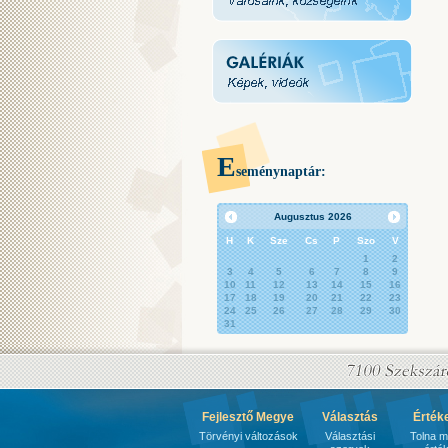
E
seménynaptár:
Augusztus
2026
H
K
Sze
Cs
P
Szo
V
1
2
3
4
5
6
7
8
9
10
11
12
13
14
15
16
17
18
19
20
21
22
23
24
25
26
27
28
29
30
31
Fejlesztő Megye
Választás
Érték
Törvényi változások
Választási
Tolna 