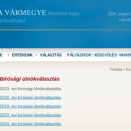
A VÁRMEGYE
hivatalos lapja
2026. auguszt
Tolnában!
László
YE
ÉRTÉKEINK
VÁLASZTÁS
PÁLYÁZATOK
KÖZGYŰLÉS
HIVAT
Főoldal
Kö
Bírósági ülnökválasztás
2023. évi bírósági ülnökválasztás
2018. évi bírósági ülnökválasztás
2019. évi bírósági ülnökválasztás
2023. évi bírósági ülnökválasztás
2024. évi bírósági ülnökválasztás