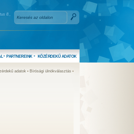
us 8.,
AL
PARTNEREINK
KÖZÉRDEKŰ ADATOK
zérdekű adatok
Bírósági ülnökválasztás