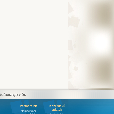
Partnereink
Közérdekű
adatok
Nemzetközi