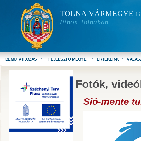
TOLNA VÁRMEGYE
hi
Itthon Tolnában!
BEMUTATKOZÁS
FEJLESZTŐ MEGYE
ÉRTÉKEINK
VÁLAS
Fotók, videó
Sió-mente tur