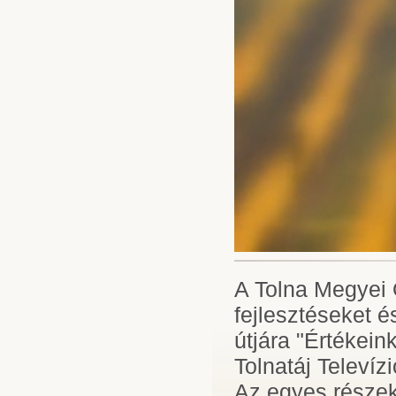
A Tolna Megyei 
fejlesztéseket é
útjára "Értékei
Tolnatáj Televíz
Az egyes részek 