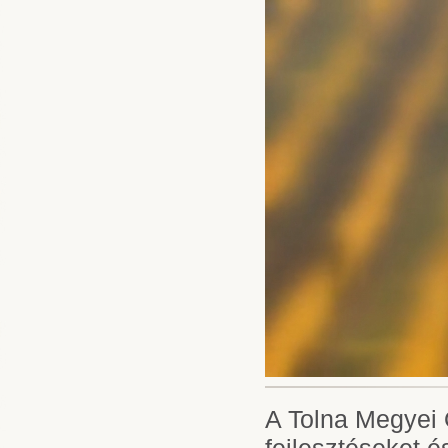
A Tolna Megyei 
fejlesztéseket é