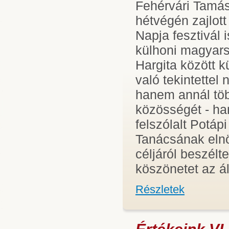
Fehérvári Tamás
hétvégén zajlot
Napja fesztivál 
külhoni magyars
Hargita között k
való tekintettel
hanem annál több
közösségét - ha
felszólalt Potá
Tanácsának elnök
céljáról beszél
köszönetet az ál
Részletek