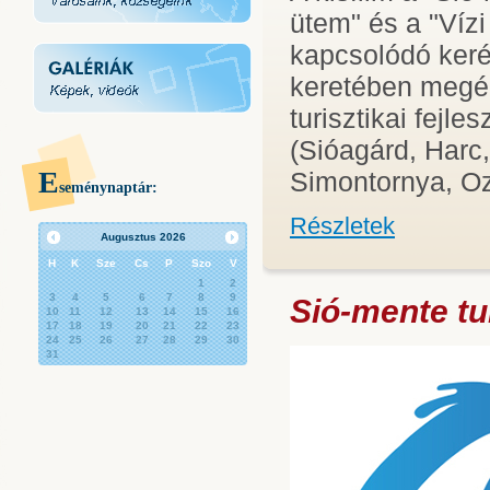
ütem" és a "Vízi
kapcsolódó kerék
keretében megép
turisztikai fejle
(Sióagárd, Harc,
E
Simontornya, Ozo
seménynaptár:
Részletek
Augusztus
2026
H
K
Sze
Cs
P
Szo
V
1
2
3
4
5
6
7
8
9
Sió-mente tur
10
11
12
13
14
15
16
17
18
19
20
21
22
23
24
25
26
27
28
29
30
31