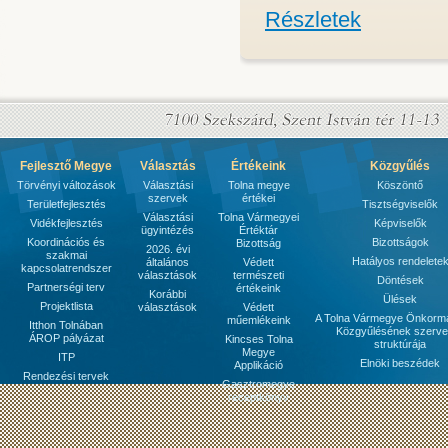
Részletek
Fejlesztő Megye
Választás
Értékeink
Közgyűlés
Törvényi változások
Választási
Tolna megye
Köszöntő
szervek
értékei
Területfejlesztés
Tisztségviselők
Választási
Tolna Vármegyei
Vidékfejlesztés
Képviselők
ügyintézés
Értéktár
Koordinációs és
Bizottságok
Bizottság
2026. évi
szakmai
Hatályos rendelete
általános
Védett
kapcsolatrendszer
választások
természeti
Döntések
Partnerségi terv
értékeink
Korábbi
Ülések
Projektlista
választások
Védett
A Tolna Vármegye Önkorm
műemlékeink
Itthon Tolnában
Közgyűlésének szerve
ÁROP pályázat
Kincses Tolna
struktúrája
Megye
ITP
Elnöki beszédek
Applikáció
Rendezési tervek
Gasztromegye
receptkönyv