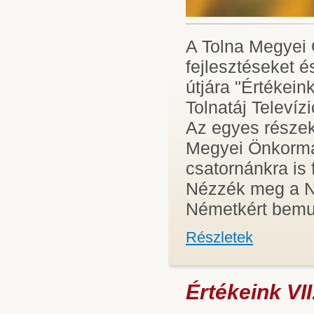
A Tolna Megyei 
fejlesztéseket é
útjára "Értékei
Tolnatáj Televíz
Az egyes részek 
Megyei Önkormá
csatornánkra is 
Nézzék meg a N
Németkért bemut
Részletek
Értékeink VII