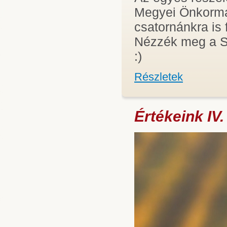
Megyei Önkormá
csatornánkra is 
Nézzék meg a Si
:)
Részletek
Értékeink IV.