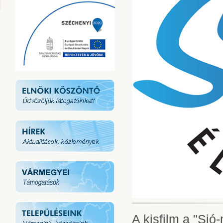
A kisfilm a "Sió-