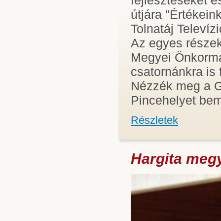
útjára "Értékei
Tolnatáj Televíz
Az egyes részek 
Megyei Önkormá
csatornánkra is 
Nézzék meg a Ge
Pincehelyet bemu
Részletek
Hargita megy