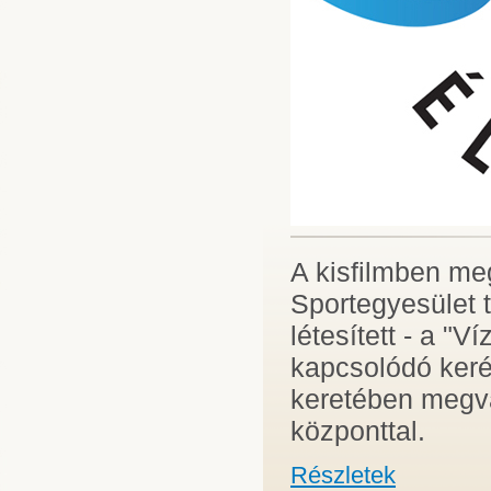
A kisfilmben m
Sportegyesület 
létesített - a "V
kapcsolódó kerék
keretében megval
központtal.
Részletek