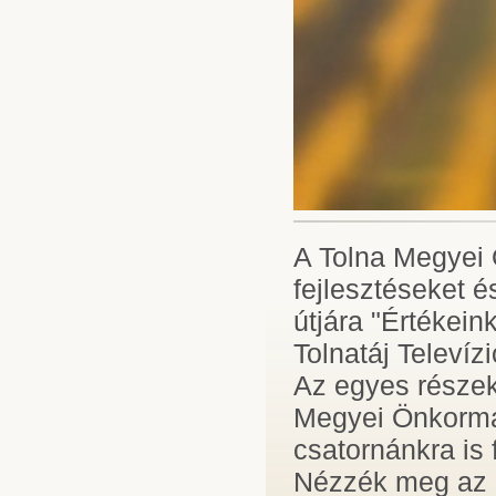
A Tolna Megyei 
fejlesztéseket é
útjára "Értékei
Tolnatáj Televíz
Az egyes részek 
Megyei Önkormá
csatornánkra is 
Nézzék meg az O