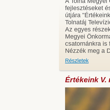
A Tolna Megyei 
fejlesztéseket é
útjára "Értékei
Tolnatáj Televíz
Az egyes részek 
Megyei Önkormá
csatornánkra is 
Nézzék meg a Dö
Részletek
Értékeink V. 