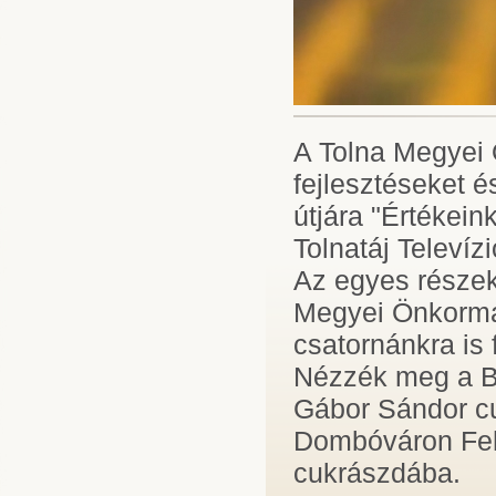
A Tolna Megyei 
fejlesztéseket é
útjára "Értékei
Tolnatáj Televíz
Az egyes részek 
Megyei Önkormá
csatornánkra is 
Nézzék meg a B
Gábor Sándor cu
Dombóváron Fehé
cukrászdába.