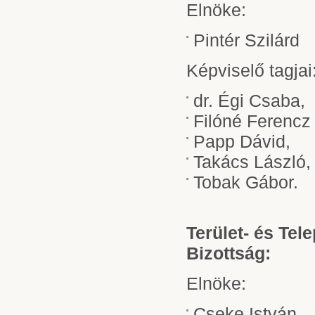
Elnöke:
Pintér Szilárd
Képviselő tagjai
dr. Égi Csaba,
Filóné Ferencz 
Papp Dávid,
Takács László,
Tobak Gábor.
Terület- és Tel
Bizottság:
Elnöke:
Cseke István