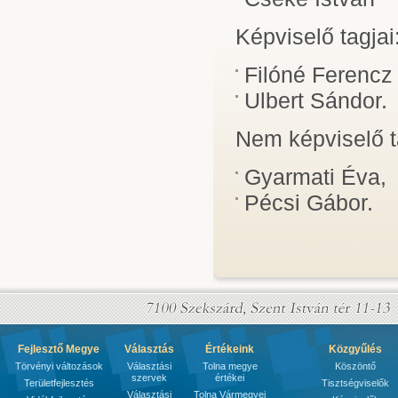
Képviselő tagjai
Filóné Ferencz 
Ulbert Sándor.
Nem képviselő t
Gyarmati Éva,
Pécsi Gábor.
Fejlesztő Megye
Választás
Értékeink
Közgyűlés
Törvényi változások
Választási
Tolna megye
Köszöntő
szervek
értékei
Területfejlesztés
Tisztségviselők
Választási
Tolna Vármegyei