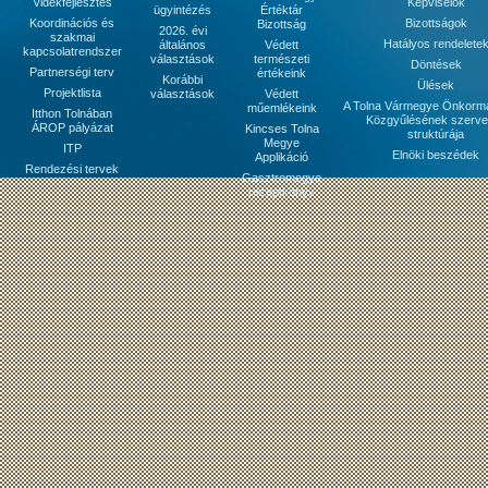
Vidékfejlesztés
Képviselők
ügyintézés
Értéktár
Koordinációs és
Bizottságok
Bizottság
2026. évi
szakmai
Hatályos rendelete
általános
Védett
kapcsolatrendszer
választások
természeti
Döntések
Partnerségi terv
értékeink
Korábbi
Ülések
Projektlista
választások
Védett
A Tolna Vármegye Önkorm
műemlékeink
Itthon Tolnában
Közgyűlésének szerve
ÁROP pályázat
Kincses Tolna
struktúrája
Megye
ITP
Elnöki beszédek
Applikáció
Rendezési tervek
Gasztromegye
receptkönyv