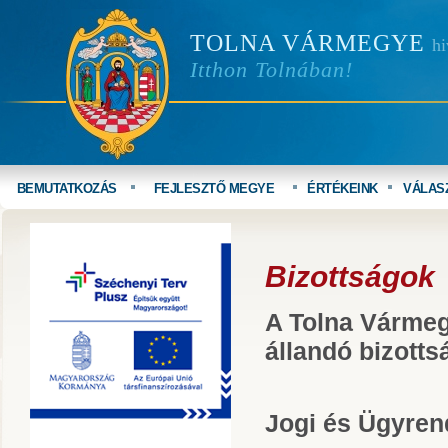
TOLNA VÁRMEGYE
hi
Itthon Tolnában!
BEMUTATKOZÁS
FEJLESZTŐ MEGYE
ÉRTÉKEINK
VÁLAS
Bizottságok
A Tolna Várme
állandó bizotts
Jogi és Ügyrend