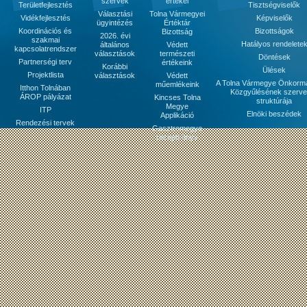
szervek
értékei
Területfejlesztés
Tisztségviselők
Választási
Tolna Vármegyei
Vidékfejlesztés
Képviselők
ügyintézés
Értéktár
Koordinációs és
Bizottságok
Bizottság
2026. évi
szakmai
Hatályos rendelete
általános
Védett
kapcsolatrendszer
választások
természeti
Döntések
Partnerségi terv
értékeink
Korábbi
Ülések
Projektlista
választások
Védett
A Tolna Vármegye Önkorm
műemlékeink
Itthon Tolnában
Közgyűlésének szerve
ÁROP pályázat
Kincses Tolna
struktúrája
Megye
ITP
Elnöki beszédek
Applikáció
Rendezési tervek
Gasztromegye
receptkönyv