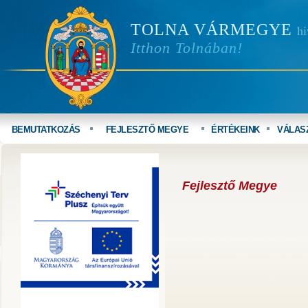
TOLNA VÁRMEGYE
hi
Itthon Tolnában!
BEMUTATKOZÁS
FEJLESZTŐ MEGYE
ÉRTÉKEINK
VÁLAS
Fejlesztő Megye