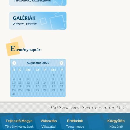
E
seménynaptár:
Augusztus
2026
H
K
Sze
Cs
P
Szo
V
1
2
3
4
5
6
7
8
9
10
11
12
13
14
15
16
17
18
19
20
21
22
23
24
25
26
27
28
29
30
31
Fejlesztő Megye
Választás
Értékeink
Közgyűlés
Törvényi változások
Választási
Tolna megye
Köszöntő