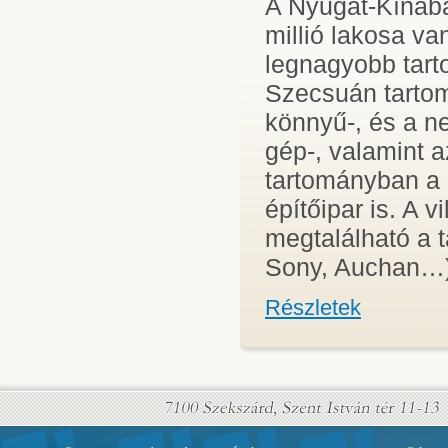
A Nyugat-Kínába
millió lakosa va
legnagyobb tar
Szecsuán tarto
könnyű-, és a ne
gép-, valamint a
tartományban a r
építőipar is. A 
megtalálható a t
Sony, Auchan…
Részletek