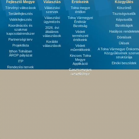
Fejlesztő Megye
Választás
Értékeink
Közgyűlés
Törvényi változások
Választási
Tolna megye
Köszöntő
szervek
értékei
Területfejlesztés
Tisztségviselők
Választási
Tolna Vármegyei
Vidékfejlesztés
Képviselők
ügyintézés
Értéktár
Koordinációs és
Bizottságok
Bizottság
2026. évi
szakmai
Hatályos rendelete
általános
Védett
kapcsolatrendszer
választások
természeti
Döntések
Partnerségi terv
értékeink
Korábbi
Ülések
Projektlista
választások
Védett
A Tolna Vármegye Önkorm
műemlékeink
Itthon Tolnában
Közgyűlésének szerve
ÁROP pályázat
Kincses Tolna
struktúrája
Megye
ITP
Elnöki beszédek
Applikáció
Rendezési tervek
Gasztromegye
receptkönyv