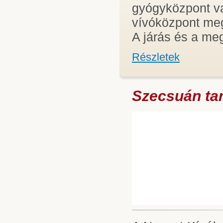
gyógyközpont va
vívóközpont meg
A járás és a meg
Részletek
Szecsuán ta