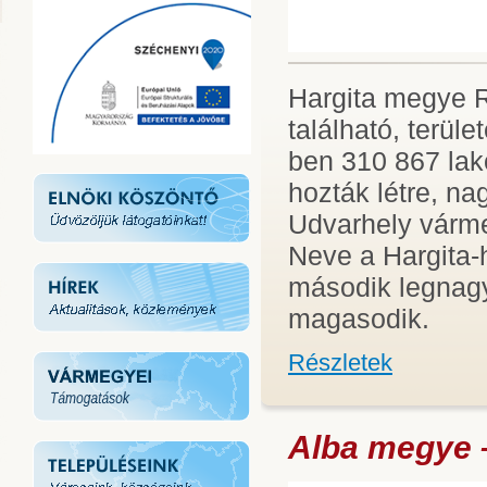
Hargita megye R
található, terül
ben 310 867 lak
hozták létre, n
Udvarhely várme
Neve a Hargita-
második legnag
magasodik.
Részletek
Alba megye 