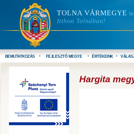
TOLNA VÁRMEGYE
hi
Itthon Tolnában!
BEMUTATKOZÁS
FEJLESZTŐ MEGYE
ÉRTÉKEINK
VÁLAS
Hargita meg