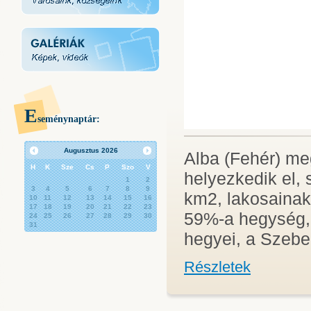
E
seménynaptár:
Augusztus
2026
Alba (Fehér) me
H
K
Sze
Cs
P
Szo
V
helyezkedik el,
1
2
3
4
5
6
7
8
9
km2, lakosainak
10
11
12
13
14
15
16
17
18
19
20
21
22
23
59%-a hegység, 
24
25
26
27
28
29
30
31
hegyei, a Szebe
Részletek