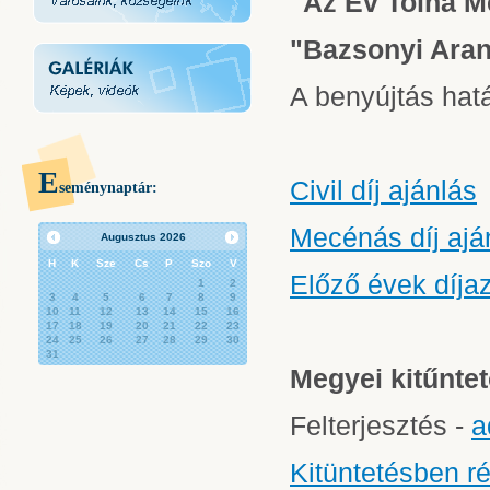
"Az Év Tolna Me
"Bazsonyi Aran
A benyújtás hatá
E
Civil díj ajánlás
seménynaptár:
Mecénás díj ajá
Augusztus
2026
H
K
Sze
Cs
P
Szo
V
Előző évek díjaz
1
2
3
4
5
6
7
8
9
10
11
12
13
14
15
16
17
18
19
20
21
22
23
24
25
26
27
28
29
30
31
Megyei kitűntet
Felterjesztés -
a
Kitüntetésben r