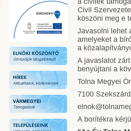
a civilek támog
Civil Szervezet
köszöni meg e 
Javasolni lehet 
amelyeket a bír
a közalapítvány
A javaslatot zár
benyújtani a kö
Tolna Megyei Ön
7100 Szekszárd,
elnok@tolname
A borítékra kérjü