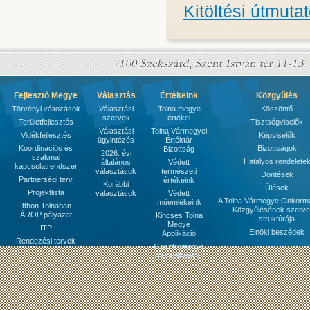
Kitöltési útmuta
Fejlesztő Megye
Választás
Értékeink
Közgyűlés
Törvényi változások
Választási
Tolna megye
Köszöntő
szervek
értékei
Területfejlesztés
Tisztségviselők
Választási
Tolna Vármegyei
Vidékfejlesztés
Képviselők
ügyintézés
Értéktár
Koordinációs és
Bizottságok
Bizottság
2026. évi
szakmai
Hatályos rendelete
általános
Védett
kapcsolatrendszer
választások
természeti
Döntések
Partnerségi terv
értékeink
Korábbi
Ülések
Projektlista
választások
Védett
A Tolna Vármegye Önkorm
műemlékeink
Itthon Tolnában
Közgyűlésének szerve
ÁROP pályázat
Kincses Tolna
struktúrája
Megye
ITP
Elnöki beszédek
Applikáció
Rendezési tervek
Gasztromegye
receptkönyv