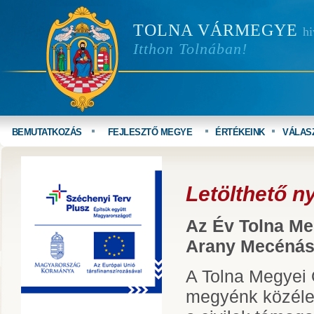
TOLNA VÁRMEGYE
hi
Itthon Tolnában!
BEMUTATKOZÁS
FEJLESZTŐ MEGYE
ÉRTÉKEINK
VÁLAS
Letölthető 
Az Év Tolna Me
Arany Mecénás 
A Tolna Megyei 
megyénk közélet