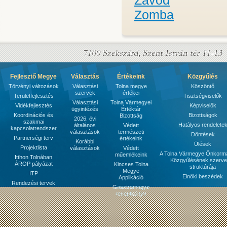
Závod
Zomba
Fejlesztő Megye
Választás
Értékeink
Közgyűlés
Törvényi változások
Választási
Tolna megye
Köszöntő
szervek
értékei
Területfejlesztés
Tisztségviselők
Választási
Tolna Vármegyei
Vidékfejlesztés
Képviselők
ügyintézés
Értéktár
Koordinációs és
Bizottságok
Bizottság
2026. évi
szakmai
Hatályos rendelete
általános
Védett
kapcsolatrendszer
választások
természeti
Döntések
Partnerségi terv
értékeink
Korábbi
Ülések
Projektlista
választások
Védett
A Tolna Vármegye Önkorm
műemlékeink
Itthon Tolnában
Közgyűlésének szerve
ÁROP pályázat
Kincses Tolna
struktúrája
Megye
ITP
Elnöki beszédek
Applikáció
Rendezési tervek
Gasztromegye
receptkönyv