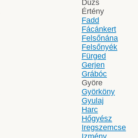
Dúzs
Értény
Fadd
Fácánkert
Felsőnána
Felsőnyék
Fürged
Gerjen
Grábóc
Györe
Györköny
Gyulaj
Harc
Hőgyész
Iregszemcse
Izmény