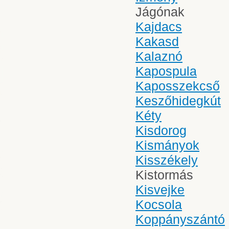
Jágónak
Kajdacs
Kakasd
Kalaznó
Kapospula
Kaposszekcső
Keszőhidegkút
Kéty
Kisdorog
Kismányok
Kisszékely
Kistormás
Kisvejke
Kocsola
Koppányszántó