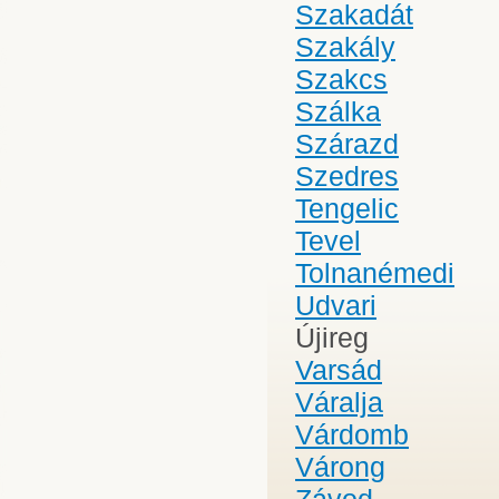
Szakadát
Szakály
Szakcs
Szálka
Szárazd
Szedres
Tengelic
Tevel
Tolnanémedi
Udvari
Újireg
Varsád
Váralja
Várdomb
Várong