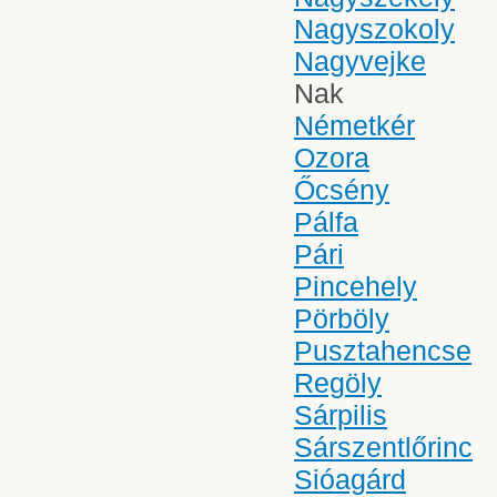
Nagyszokoly
Nagyvejke
Nak
Németkér
Ozora
Őcsény
Pálfa
Pári
Pincehely
Pörböly
Pusztahencse
Regöly
Sárpilis
Sárszentlőrinc
Sióagárd