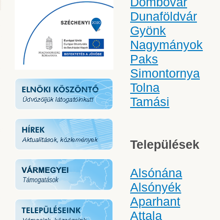
Dombóvár
Dunaföldvár
Gyönk
Nagymányok
Paks
Simontornya
Tolna
Tamási
Települések
Alsónána
Alsónyék
Aparhant
Attala