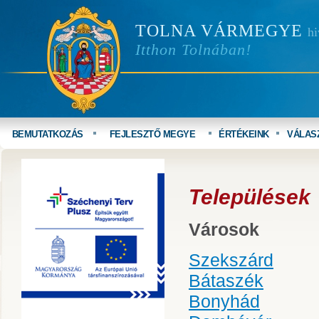
TOLNA VÁRMEGYE
hi
Itthon Tolnában!
BEMUTATKOZÁS
FEJLESZTŐ MEGYE
ÉRTÉKEINK
VÁLAS
Települések
Városok
Szekszárd
Bátaszék
Bonyhád