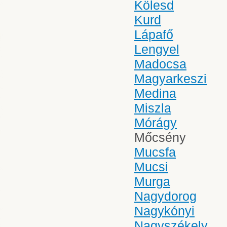
Kölesd
Kurd
Lápafő
Lengyel
Madocsa
Magyarkeszi
Medina
Miszla
Mórágy
Mőcsény
Mucsfa
Mucsi
Murga
Nagydorog
Nagykónyi
Nagyszékely