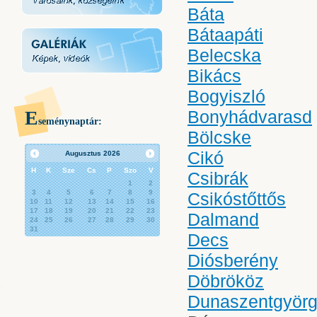
Báta
Bátaapáti
Belecska
Bikács
Bogyiszló
E
Bonyhádvarasd
seménynaptár:
Bölcske
Cikó
Augusztus
2026
H
K
Sze
Cs
P
Szo
V
Csibrák
1
2
3
4
5
6
7
8
9
Csikóstőttős
10
11
12
13
14
15
16
17
18
19
20
21
22
23
Dalmand
24
25
26
27
28
29
30
31
Decs
Diósberény
Döbrököz
Dunaszentgyör