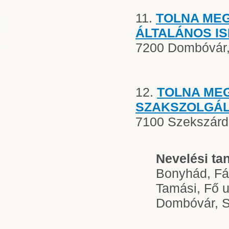
11.
TOLNA ME
ÁLTALÁNOS I
7200 Dombóvár,
12.
TOLNA ME
SZAKSZOLGÁ
7100 Szekszárd,
Nevelési ta
Bonyhád, Fáy
Tamási, Fő u
Dombóvár, S