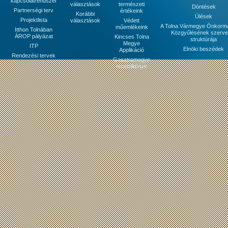
kapcsolatrendszer
választások
természeti
Döntések
Partnerségi terv
értékeink
Korábbi
Ülések
Projektlista
választások
Védett
A Tolna Vármegye Önkorm
műemlékeink
Itthon Tolnában
Közgyűlésének szerve
ÁROP pályázat
Kincses Tolna
struktúrája
Megye
ITP
Elnöki beszédek
Applikáció
Rendezési tervek
Gasztromegye
receptkönyv