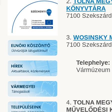
2.
TOLNA MEG
KÖNYVTÁRA
7100 Szekszárd,
3.
WOSINSKY 
7100 Szekszárd, 
Telephelye:
Vármúzeum S
4.
TOLNA MEG
MŰVELŐDÉSI 