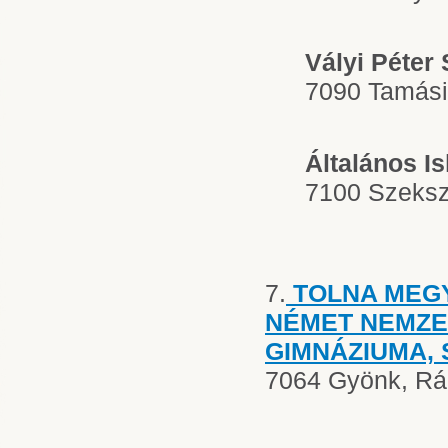
Vályi Péter
7090 Tamási,
Általános I
7100 Szekszá
7.
TOLNA MEG
NÉMET NEMZE
GIMNÁZIUMA,
7064 Gyönk, Rák