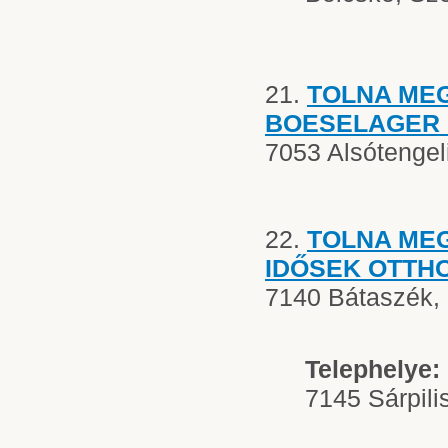
21.
TOLNA ME
BOESELAGER
7053 Alsótengel
22.
TOLNA ME
IDŐSEK OTTH
7140 Bátaszék, B
Telephelye:
7145 Sárpilis