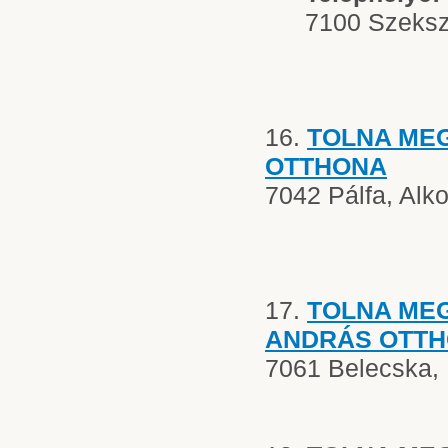
7100 Szekszá
16.
TOLNA ME
OTTHONA
7042 Pálfa, Alk
17.
TOLNA ME
ANDRÁS OTT
7061 Belecska, P