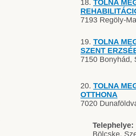
18.
TOLNA ME
REHABILITÁCI
7193 Regöly-Ma
19.
TOLNA ME
SZENT ERZSÉ
7150 Bonyhád, S
20.
TOLNA ME
OTTHONA
7020 Dunaföldvár
Telephelye:
Bölcske, Sze