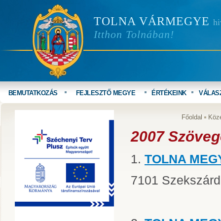
TOLNA VÁRMEGYE
hi
Itthon Tolnában!
BEMUTATKOZÁS
FEJLESZTŐ MEGYE
ÉRTÉKEINK
VÁLAS
Főoldal
Köz
2007 Szöveg
1.
TOLNA MEG
7101 Szekszárd, 