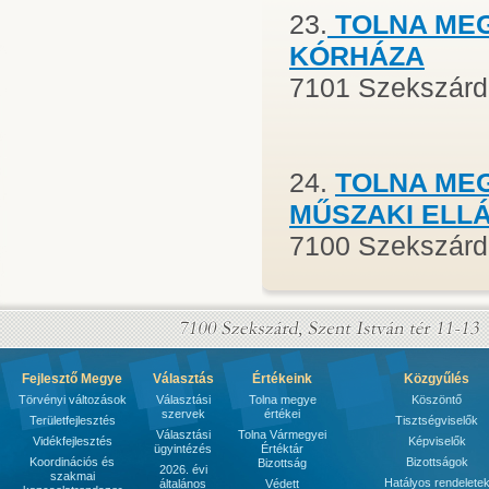
23.
TOLNA ME
KÓRHÁZA
7101 Szekszárd, 
24.
TOLNA ME
MŰSZAKI ELL
7100 Szekszárd,
Fejlesztő Megye
Választás
Értékeink
Közgyűlés
Törvényi változások
Választási
Tolna megye
Köszöntő
szervek
értékei
Területfejlesztés
Tisztségviselők
Választási
Tolna Vármegyei
Vidékfejlesztés
Képviselők
ügyintézés
Értéktár
Koordinációs és
Bizottságok
Bizottság
2026. évi
szakmai
Hatályos rendelete
általános
Védett