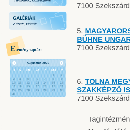
7100 Szekszárd,
5.
MAGYARORS
BÜHNE UNGA
7100 Szekszárd, 
E
seménynaptár:
Augusztus
2026
H
K
Sze
Cs
P
Szo
V
1
2
3
4
5
6
7
8
9
6.
TOLNA MEG
10
11
12
13
14
15
16
17
18
19
20
21
22
23
SZAKKÉPZŐ I
24
25
26
27
28
29
30
31
7100 Szekszárd,
Tagintézmén