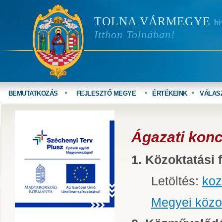
TOLNA VÁRMEGYE
hi
Itthon Tolnában!
BEMUTATKOZÁS
FEJLESZTŐ MEGYE
ÉRTÉKEINK
VÁLAS
Ágazati kon
1. Közoktatási f
Letöltés:
koz
Megyei közok