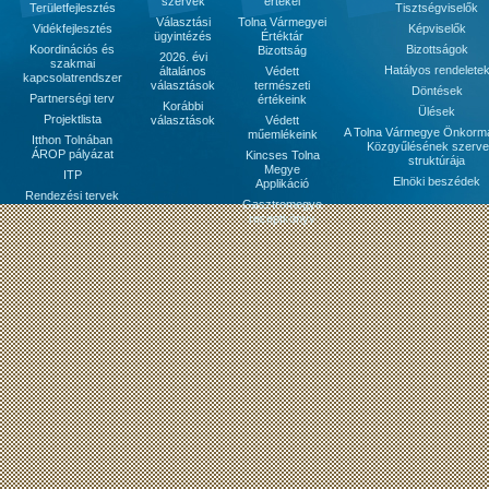
szervek
értékei
Területfejlesztés
Tisztségviselők
Választási
Tolna Vármegyei
Vidékfejlesztés
Képviselők
ügyintézés
Értéktár
Koordinációs és
Bizottságok
Bizottság
2026. évi
szakmai
Hatályos rendelete
általános
Védett
kapcsolatrendszer
választások
természeti
Döntések
Partnerségi terv
értékeink
Korábbi
Ülések
Projektlista
választások
Védett
A Tolna Vármegye Önkorm
műemlékeink
Itthon Tolnában
Közgyűlésének szerve
ÁROP pályázat
Kincses Tolna
struktúrája
Megye
ITP
Elnöki beszédek
Applikáció
Rendezési tervek
Gasztromegye
receptkönyv