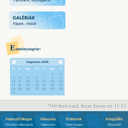
E
seménynaptár:
Augusztus
2026
H
K
Sze
Cs
P
Szo
V
1
2
3
4
5
6
7
8
9
10
11
12
13
14
15
16
17
18
19
20
21
22
23
24
25
26
27
28
29
30
31
Fejlesztő Megye
Választás
Értékeink
Közgyűlés
Törvényi változások
Választási
Tolna megye
Köszöntő