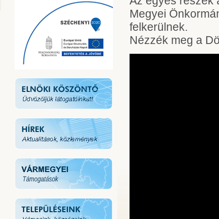
Az egyes részek a
Megyei Önkormány
felkerülnek.
Nézzék meg a Döb