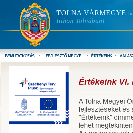
TOLNA VÁRMEGYE
hi
Itthon Tolnában!
BEMUTATKOZÁS
FEJLESZTŐ MEGYE
ÉRTÉKEINK
VÁLAS
Értékeink VI.
A Tolna Megyei Ö
fejlesztéseket és 
"Értékeink" címme
lehet megtekinteni