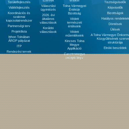
szervek
értékei
Területfejlesztés
Tisztségviselők
Választási
Tolna Vármegyei
Vidékfejlesztés
Képviselők
ügyintézés
Értéktár
Koordinációs és
Bizottságok
Bizottság
2026. évi
szakmai
Hatályos rendelete
általános
Védett
kapcsolatrendszer
választások
természeti
Döntések
Partnerségi terv
értékeink
Korábbi
Ülések
Projektlista
választások
Védett
A Tolna Vármegye Önkorm
műemlékeink
Itthon Tolnában
Közgyűlésének szerve
ÁROP pályázat
Kincses Tolna
struktúrája
Megye
ITP
Elnöki beszédek
Applikáció
Rendezési tervek
Gasztromegye
receptkönyv