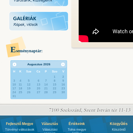
E
seménynaptár:
Augusztus
2026
H
K
Sze
Cs
P
Szo
V
1
2
3
4
5
6
7
8
9
10
11
12
13
14
15
16
17
18
19
20
21
22
23
24
25
26
27
28
29
30
31
Fejlesztő Megye
Választás
Értékeink
Közgyűlés
Törvényi változások
Választási
Tolna megye
Köszöntő