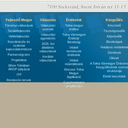
Fejlesztő Megye
Választás
Értékeink
Közgyűlés
Törvényi változások
Választási
Tolna megye
Köszöntő
szervek
értékei
Területfejlesztés
Tisztségviselők
Választási
Tolna Vármegyei
Vidékfejlesztés
Képviselők
ügyintézés
Értéktár
Koordinációs és
Bizottságok
Bizottság
2026. évi
szakmai
Hatályos rendelete
általános
Védett
kapcsolatrendszer
választások
természeti
Döntések
Partnerségi terv
értékeink
Korábbi
Ülések
Projektlista
választások
Védett
A Tolna Vármegye Önkorm
műemlékeink
Itthon Tolnában
Közgyűlésének szerve
ÁROP pályázat
Kincses Tolna
struktúrája
Megye
ITP
Elnöki beszédek
Applikáció
Rendezési tervek
Gasztromegye
receptkönyv