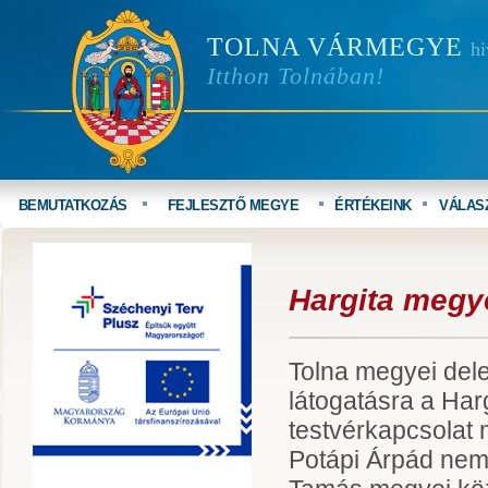
TOLNA VÁRMEGYE
hi
Itthon Tolnában!
BEMUTATKOZÁS
FEJLESZTŐ MEGYE
ÉRTÉKEINK
VÁLAS
Hargita megy
Tolna megyei dele
látogatásra a Har
testvérkapcsolat m
Potápi Árpád nemze