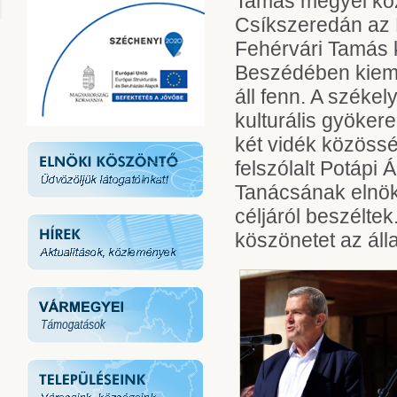
Tamás megyei közg
Csíkszeredán az E
Fehérvári Tamás 
Beszédében kiemel
áll fenn. A széke
kulturális gyöker
két vidék közössé
felszólalt Potápi
Tanácsának elnöke)
céljáról beszélte
köszönetet az áll