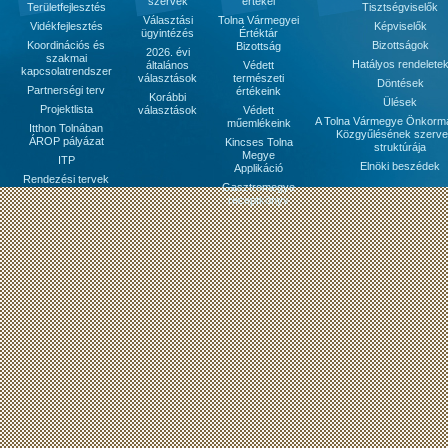
szervek
értékei
Területfejlesztés
Tisztségviselők
Választási
Tolna Vármegyei
Vidékfejlesztés
Képviselők
ügyintézés
Értéktár
Koordinációs és
Bizottságok
Bizottság
2026. évi
szakmai
Hatályos rendelete
általános
Védett
kapcsolatrendszer
választások
természeti
Döntések
Partnerségi terv
értékeink
Korábbi
Ülések
Projektlista
választások
Védett
A Tolna Vármegye Önkorm
műemlékeink
Itthon Tolnában
Közgyűlésének szerve
ÁROP pályázat
Kincses Tolna
struktúrája
Megye
ITP
Elnöki beszédek
Applikáció
Rendezési tervek
Gasztromegye
receptkönyv