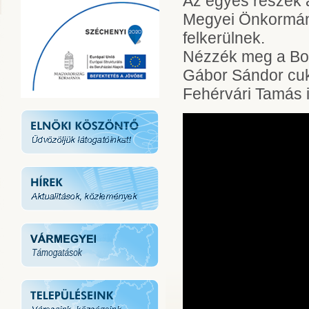
Az egyes részek a
Megyei Önkormány
felkerülnek.
Nézzék meg a Bon
Gábor Sándor cuk
Fehérvári Tamás i