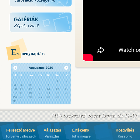
E
seménynaptár:
Augusztus
2026
H
K
Sze
Cs
P
Szo
V
1
2
3
4
5
6
7
8
9
10
11
12
13
14
15
16
17
18
19
20
21
22
23
24
25
26
27
28
29
30
31
Fejlesztő Megye
Választás
Értékeink
Közgyűlés
Törvényi változások
Választási
Tolna megye
Köszöntő