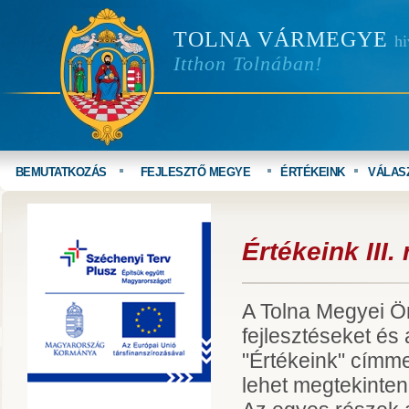
TOLNA VÁRMEGYE
hi
Itthon Tolnában!
BEMUTATKOZÁS
FEJLESZTŐ MEGYE
ÉRTÉKEINK
VÁLAS
Értékeink III.
A Tolna Megyei Ö
fejlesztéseket és 
"Értékeink" címme
lehet megtekinteni