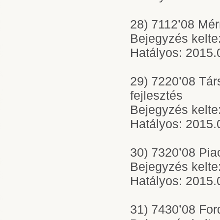
28) 7112’08 Mé
Bejegyzés kelte
Hatályos: 2015.0
29) 7220’08 Tá
fejlesztés
Bejegyzés kelte
Hatályos: 2015.0
30) 7320’08 Pia
Bejegyzés kelte
Hatályos: 2015.0
31) 7430’08 For