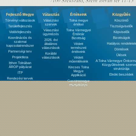
Fejlesztő Megye
Választás
Értékeink
Közgyűlés
Törvényi változások
Választási
Tolna megye
Köszöntő
szervek
értékei
Területfejlesztés
Tisztségviselők
Választási
Tolna Vármegyei
Vidékfejlesztés
Képviselők
ügyintézés
Értéktár
Koordinációs és
Bizottságok
Bizottság
2026. évi
szakmai
Hatályos rendelete
általános
Védett
kapcsolatrendszer
választások
természeti
Döntések
Partnerségi terv
értékeink
Korábbi
Ülések
Projektlista
választások
Védett
A Tolna Vármegye Önkorm
műemlékeink
Itthon Tolnában
Közgyűlésének szerve
ÁROP pályázat
Kincses Tolna
struktúrája
Megye
ITP
Elnöki beszédek
Applikáció
Rendezési tervek
Gasztromegye
receptkönyv