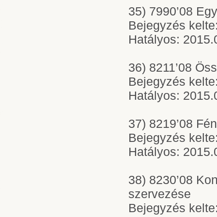
35) 7990’08 Egy
Bejegyzés kelte
Hatályos: 2015.0
36) 8211’08 Össz
Bejegyzés kelte
Hatályos: 2015.0
37) 8219’08 Fén
Bejegyzés kelte
Hatályos: 2015.0
38) 8230’08 Kon
szervezése
Bejegyzés kelte