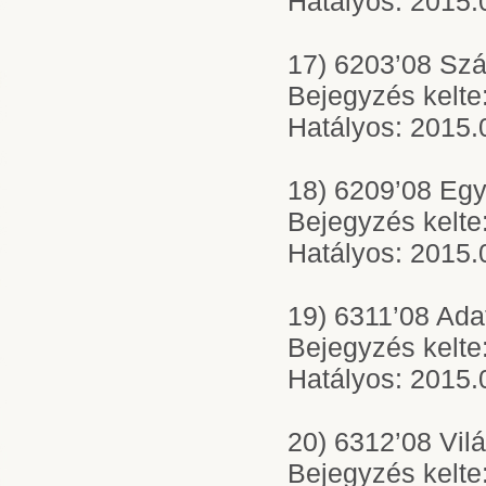
Hatályos: 2015.0
17) 6203’08 Sz
Bejegyzés kelte
Hatályos: 2015.0
18) 6209’08 Egy
Bejegyzés kelte
Hatályos: 2015.0
19) 6311’08 Ada
Bejegyzés kelte
Hatályos: 2015.0
20) 6312’08 Vilá
Bejegyzés kelte