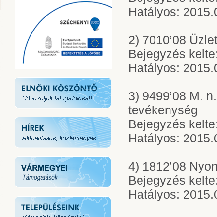
Hatályos: 2015.0
2) 7010’08 Üzle
Bejegyzés kelte
Hatályos: 2015.0
3) 9499’08 M. n.
tevékenység
Bejegyzés kelte
Hatályos: 2015.0
4) 1812’08 Nyom
Bejegyzés kelte
Hatályos: 2015.0