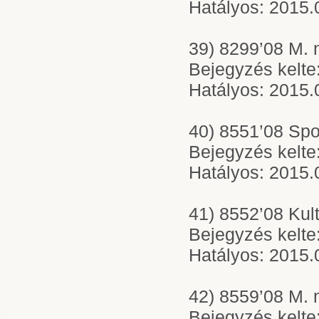
Hatályos: 2015.0
39) 8299’08 M. n
Bejegyzés kelte
Hatályos: 2015.0
40) 8551’08 Spo
Bejegyzés kelte
Hatályos: 2015.0
41) 8552’08 Kul
Bejegyzés kelte
Hatályos: 2015.0
42) 8559’08 M. n
Bejegyzés kelte