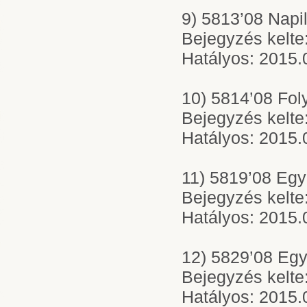
9) 5813’08 Napi
Bejegyzés kelte
Hatályos: 2015.0
10) 5814’08 Foly
Bejegyzés kelte
Hatályos: 2015.0
11) 5819’08 Egy
Bejegyzés kelte
Hatályos: 2015.0
12) 5829’08 Egy
Bejegyzés kelte
Hatályos: 2015.0