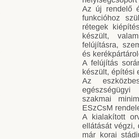
Az új rendelő é
funkcióhoz szü
rétegek kiépíté
készült, vala
felújításra, sz
és kerékpártárol
A felújítás sor
készült, építési
Az eszközbes
egészségügyi 
szakmai minimu
ESzCsM rendelet 
A kialakított 
ellátását végzi,
már korai stád