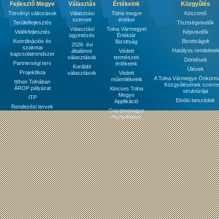
Fejlesztő Megye
Választás
Értékeink
Közgyűlés
Törvényi változások
Választási
Tolna megye
Köszöntő
szervek
értékei
Területfejlesztés
Tisztségviselők
Választási
Tolna Vármegyei
Vidékfejlesztés
Képviselők
ügyintézés
Értéktár
Koordinációs és
Bizottságok
Bizottság
2026. évi
szakmai
Hatályos rendelete
általános
Védett
kapcsolatrendszer
választások
természeti
Döntések
Partnerségi terv
értékeink
Korábbi
Ülések
Projektlista
választások
Védett
A Tolna Vármegye Önkorm
műemlékeink
Itthon Tolnában
Közgyűlésének szerve
ÁROP pályázat
Kincses Tolna
struktúrája
Megye
ITP
Elnöki beszédek
Applikáció
Rendezési tervek
Gasztromegye
receptkönyv