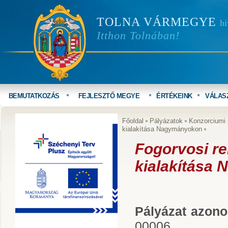
TOLNA VÁRMEGYE
hi
Itthon Tolnában!
BEMUTATKOZÁS
FEJLESZTŐ MEGYE
ÉRTÉKEINK
VÁLAS
Főoldal
Pályázatok
Konzorciumi 
kialakítása Nagymányokon
Fogorvosi re
kialakítása
Pályázat azono
00006