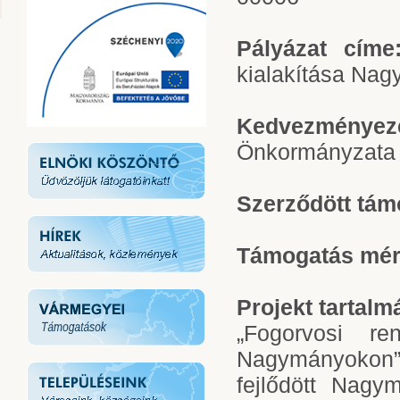
Pályázat címe
kialakítása Na
Kedvezménye
Önkormányzata
Szerződött tám
Támogatás mért
Projekt tartal
„Fogorvosi re
Nagymányokon”
fejlődött Nagy