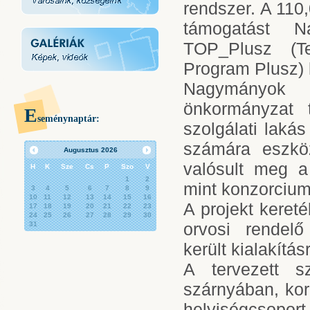
rendszer. A 110
támogatást 
TOP_Plusz (Ter
Program Plusz) k
Nagymányok 
önkormányzat 
E
seménynaptár:
szolgálati lakás
számára eszköz
Augusztus
2026
valósult meg a
H
K
Sze
Cs
P
Szo
V
1
2
mint konzorcium
3
4
5
6
7
8
9
10
11
12
13
14
15
16
A projekt kereté
17
18
19
20
21
22
23
24
25
26
27
28
29
30
orvosi rendel
31
került kialakítá
A tervezett s
szárnyában, kor
helyiségcsoport 