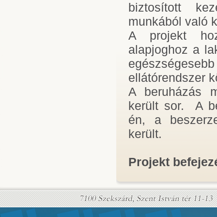
biztosított k
munkából való k
A projekt ho
alapjoghoz a la
egészségeseb
ellátórendszer 
A beruházás m
került sor. A b
én, a beszerze
került.
Projekt befejez