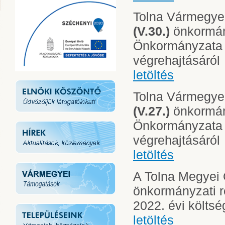
Tolna Vármegy
(V.30.)
önkormán
Önkormányzata 
végrehajtásáról
letöltés
Tolna Vármegy
(V.27.)
önkormán
Önkormányzata 
végrehajtásáról
letöltés
A Tolna Megyei
önkormányzati 
2022. évi költs
letöltés