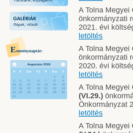
A Tolna Megyei
önkormányzati 
2021. évi költs
letöltés
A Tolna Megyei
E
seménynaptár:
önkormányzati 
2020. évi költs
Augusztus
2026
H
K
Sze
Cs
P
Szo
V
letöltés
1
2
3
4
5
6
7
8
9
10
11
12
13
14
15
16
A Tolna Megyei
17
18
19
20
21
22
23
24
25
26
27
28
29
30
(VI.29.)
önkormán
31
Önkormányzat 20
letöltés
A Tolna Megyei