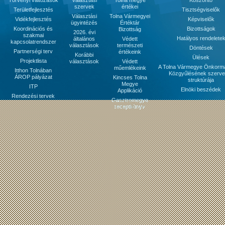
Törvényi változások
Választási
Tolna megye
Köszöntő
szervek
értékei
Területfejlesztés
Tisztségviselők
Választási
Tolna Vármegyei
Vidékfejlesztés
Képviselők
ügyintézés
Értéktár
Koordinációs és
Bizottságok
Bizottság
2026. évi
szakmai
Hatályos rendelete
általános
Védett
kapcsolatrendszer
választások
természeti
Döntések
Partnerségi terv
értékeink
Korábbi
Ülések
Projektlista
választások
Védett
A Tolna Vármegye Önkorm
műemlékeink
Itthon Tolnában
Közgyűlésének szerve
ÁROP pályázat
Kincses Tolna
struktúrája
Megye
ITP
Elnöki beszédek
Applikáció
Rendezési tervek
Gasztromegye
receptkönyv