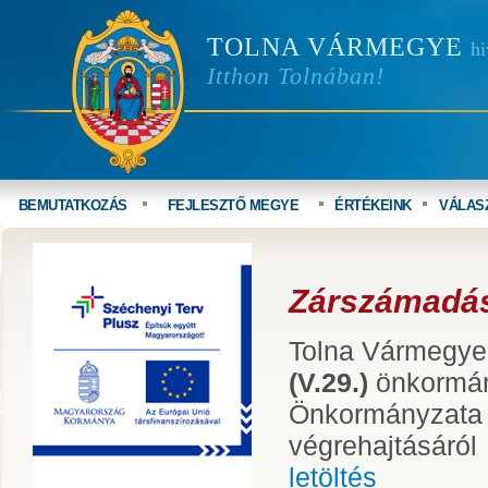
TOLNA VÁRMEGYE
hi
Itthon Tolnában!
BEMUTATKOZÁS
FEJLESZTŐ MEGYE
ÉRTÉKEINK
VÁLAS
Zárszámadás
Tolna Vármegy
(V.29.)
önkormán
Önkormányzata 
végrehajtásáról
letöltés