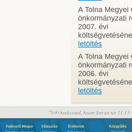
A Tolna Megyei
önkormányzati 
2007. évi
költségvetéséne
letöltés
A Tolna Megyei
önkormányzati 
2006. évi
költségvetéséne
letöltés
Fejlesztő Megye
Választás
Értékeink
Közgyűlés