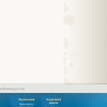
Partnereink
Közérdekű
adatok
Nemzetközi