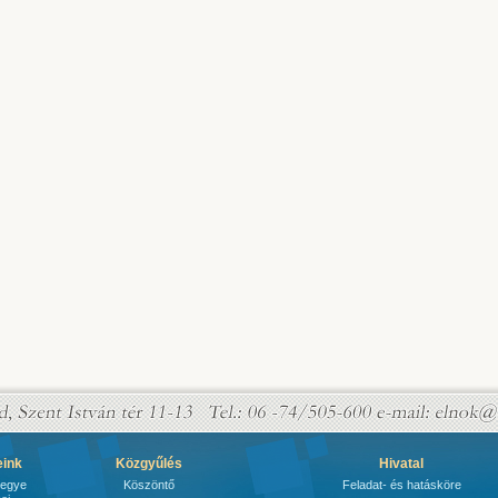
eink
Közgyűlés
Hivatal
megye
Köszöntő
Feladat- és hatásköre