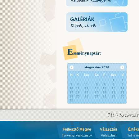
E
seménynaptár:
Augusztus
2026
H
K
Sze
Cs
P
Szo
V
1
2
3
4
5
6
7
8
9
10
11
12
13
14
15
16
17
18
19
20
21
22
23
24
25
26
27
28
29
30
31
Fejlesztő Megye
Választás
Érték
Törvényi változások
Választási
Tolna 