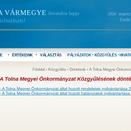
A VÁRMEGYE
hivatalos lapja
2026. auguszt
Tolnában!
Emőd
YE
ÉRTÉKEINK
VÁLASZTÁS
PÁLYÁZATOK
KÖZGYŰLÉS
HIVAT
Főoldal
Közgyűlés
Döntések
A Tolna Megyei Önkormá
A Tolna Megyei Önkormányzat Közgyűlésének dönté
- A Tolna Megyei Önkormányzat által hozott rendeletek nyilvántartása 
- A Tolna Megyei Önkormányzat által hozott határozatok nyilvántartása