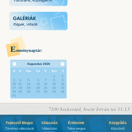
E
seménynaptár:
Augusztus
2026
H
K
Sze
Cs
P
Szo
V
1
2
3
4
5
6
7
8
9
10
11
12
13
14
15
16
17
18
19
20
21
22
23
24
25
26
27
28
29
30
31
Fejlesztő Megye
Választás
Értékeink
Közgyűlés
Törvényi változások
Választási
Tolna megye
Köszöntő