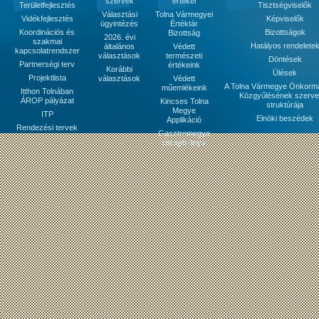
szervek
értékei
Területfejlesztés
Tisztségviselők
Választási
Tolna Vármegyei
Vidékfejlesztés
Képviselők
ügyintézés
Értéktár
Koordinációs és
Bizottságok
Bizottság
2026. évi
szakmai
Hatályos rendelete
általános
Védett
kapcsolatrendszer
választások
természeti
Döntések
Partnerségi terv
értékeink
Korábbi
Ülések
Projektlista
választások
Védett
A Tolna Vármegye Önkorm
műemlékeink
Itthon Tolnában
Közgyűlésének szerve
ÁROP pályázat
Kincses Tolna
struktúrája
Megye
ITP
Elnöki beszédek
Applikáció
Rendezési tervek
Gasztromegye
receptkönyv