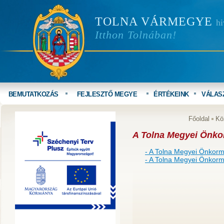
TOLNA VÁRMEGYE
hi
Itthon Tolnában!
BEMUTATKOZÁS
FEJLESZTŐ MEGYE
ÉRTÉKEINK
VÁLAS
Főoldal
Kö
A Tolna Megyei Önko
- A Tolna Megyei Önkormá
- A Tolna Megyei Önkormá