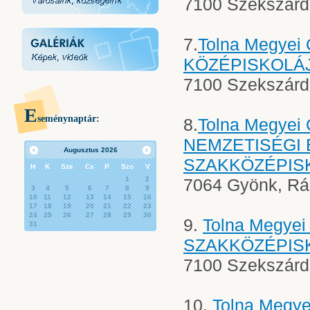
7100 Szekszárd,
7.
Tolna Megye
KÖZÉPISKOLÁJ
7100 Szekszárd,
E
seménynaptár:
8.
Tolna Megye
NEMZETISÉGI 
Augusztus
2026
SZAKKÖZÉPIS
H
K
Sze
Cs
P
Szo
V
1
2
7064 Gyönk, Rák
3
4
5
6
7
8
9
10
11
12
13
14
15
16
17
18
19
20
21
22
23
24
25
26
27
28
29
30
9.
Tolna Megye
31
SZAKKÖZÉPIS
7100 Szekszárd,
10.
Tolna Megy