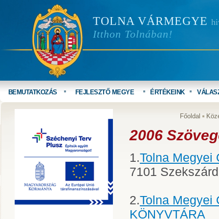
TOLNA VÁRMEGYE
hi
Itthon Tolnában!
BEMUTATKOZÁS
FEJLESZTŐ MEGYE
ÉRTÉKEINK
VÁLAS
Főoldal
Köz
2006 Szöveg
1.
Tolna Megyei
7101 Szekszárd, 
2.
Tolna Megyei
KÖNYVTÁRA