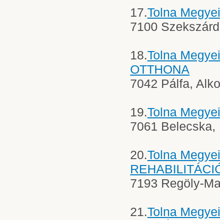
17.
Tolna Megye
7100 Szekszárd,
18.
Tolna Megy
OTTHONA
7042 Pálfa, Alk
19.
Tolna Megye
7061 Belecska, P
20.
Tolna Megy
REHABILITÁCI
7193 Regöly-Ma
21.
Tolna Megye