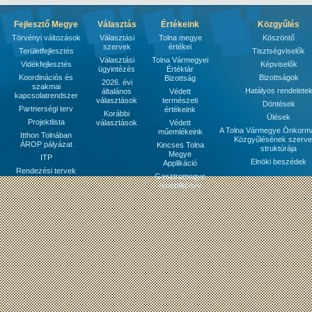
Fejlesztő Megye
Választás
Értékeink
Közgyűlés
Törvényi változások
Választási
Tolna megye
Köszöntő
szervek
értékei
Területfejlesztés
Tisztségviselők
Választási
Tolna Vármegyei
Vidékfejlesztés
Képviselők
ügyintézés
Értéktár
Koordinációs és
Bizottságok
Bizottság
2026. évi
szakmai
Hatályos rendelete
általános
Védett
kapcsolatrendszer
választások
természeti
Döntések
Partnerségi terv
értékeink
Korábbi
Ülések
Projektlista
választások
Védett
A Tolna Vármegye Önkorm
műemlékeink
Itthon Tolnában
Közgyűlésének szerve
ÁROP pályázat
Kincses Tolna
struktúrája
Megye
ITP
Elnöki beszédek
Applikáció
Rendezési tervek
Gasztromegye
receptkönyv