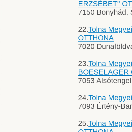
ERZSÉBET" O
7150 Bonyhád, S
22.
Tolna Megy
OTTHONA
7020 Dunaföldvár
23.
Tolna Megye
BOESELAGER
7053 Alsótengel
24.
Tolna Megy
7093 Értény-Ba
25.
Tolna Megy
OTTHONA