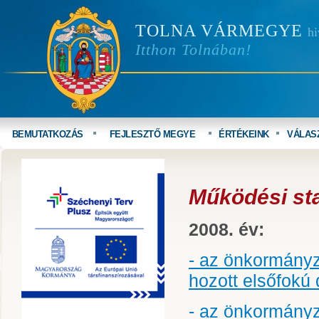
TOLNA VÁRMEGYE
hi
Itthon Tolnában!
BEMUTATKOZÁS
FEJLESZTŐ MEGYE
ÉRTÉKEINK
VÁLAS
Működési sta
2008. év:
- az önkormányz
hozott elsőfokú 
- az önkormány