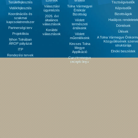
szervek
értékei
Területfejlesztés
Tisztségviselők
Választási
Tolna Vármegyei
Vidékfejlesztés
Képviselők
ügyintézés
Értéktár
Koordinációs és
Bizottságok
Bizottság
2026. évi
szakmai
Hatályos rendelete
általános
Védett
kapcsolatrendszer
választások
természeti
Döntések
Partnerségi terv
értékeink
Korábbi
Ülések
Projektlista
választások
Védett
A Tolna Vármegye Önkorm
műemlékeink
Itthon Tolnában
Közgyűlésének szerve
ÁROP pályázat
Kincses Tolna
struktúrája
Megye
ITP
Elnöki beszédek
Applikáció
Rendezési tervek
Gasztromegye
receptkönyv