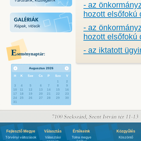
- az önkormányz
hozott elsőfokú 
- az önkormány
hozott elsőfokú 
- az iktatott üg
E
seménynaptár:
Augusztus
2026
H
K
Sze
Cs
P
Szo
V
1
2
3
4
5
6
7
8
9
10
11
12
13
14
15
16
17
18
19
20
21
22
23
24
25
26
27
28
29
30
31
Fejlesztő Megye
Választás
Értékeink
Közgyűlés
Törvényi változások
Választási
Tolna megye
Köszöntő