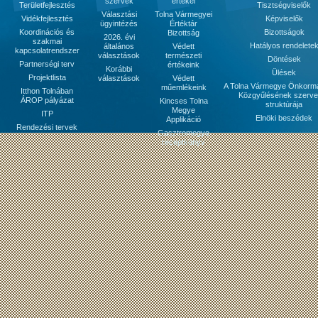
szervek
értékei
Területfejlesztés
Tisztségviselők
Választási
Tolna Vármegyei
Vidékfejlesztés
Képviselők
ügyintézés
Értéktár
Koordinációs és
Bizottságok
Bizottság
2026. évi
szakmai
Hatályos rendelete
általános
Védett
kapcsolatrendszer
választások
természeti
Döntések
Partnerségi terv
értékeink
Korábbi
Ülések
Projektlista
választások
Védett
A Tolna Vármegye Önkorm
műemlékeink
Itthon Tolnában
Közgyűlésének szerve
ÁROP pályázat
Kincses Tolna
struktúrája
Megye
ITP
Elnöki beszédek
Applikáció
Rendezési tervek
Gasztromegye
receptkönyv