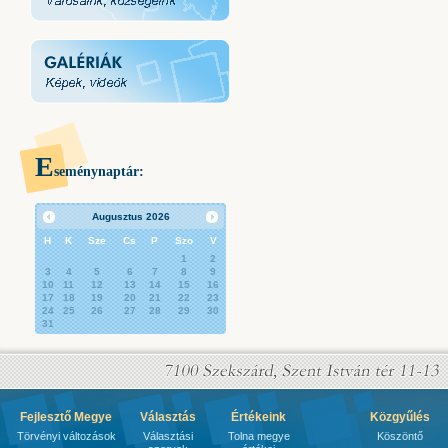
E
seménynaptár:
Augusztus
2026
H
K
Sze
Cs
P
Szo
V
1
2
3
4
5
6
7
8
9
10
11
12
13
14
15
16
17
18
19
20
21
22
23
24
25
26
27
28
29
30
31
Fejlesztő Megye
Választás
Értékeink
Közgyűlés
Törvényi változások
Választási
Tolna megye
Köszöntő