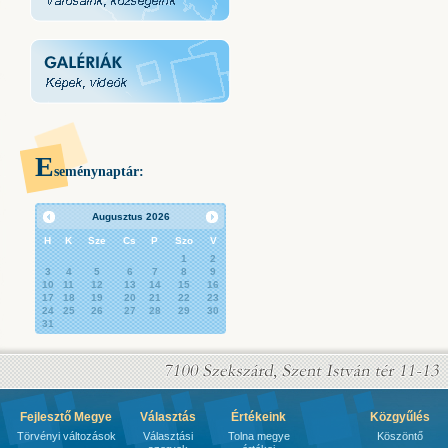
E
seménynaptár:
Augusztus
2026
H
K
Sze
Cs
P
Szo
V
1
2
3
4
5
6
7
8
9
10
11
12
13
14
15
16
17
18
19
20
21
22
23
24
25
26
27
28
29
30
31
Fejlesztő Megye
Választás
Értékeink
Közgyűlés
Törvényi változások
Választási
Tolna megye
Köszöntő