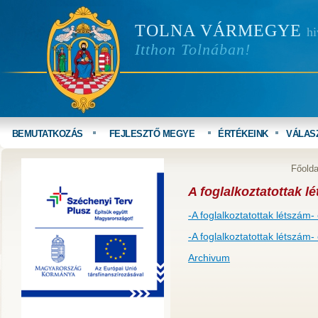
TOLNA VÁRMEGYE
hi
Itthon Tolnában!
BEMUTATKOZÁS
FEJLESZTŐ MEGYE
ÉRTÉKEINK
VÁLAS
Főolda
A foglalkoztatottak lé
-A foglalkoztatottak létszám-
-A foglalkoztatottak létszám-
Archivum