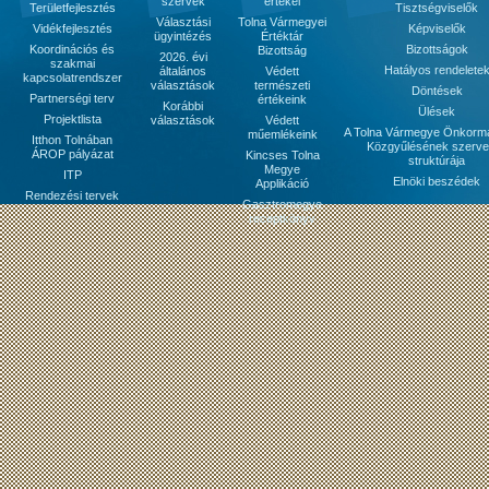
szervek
értékei
Területfejlesztés
Tisztségviselők
Választási
Tolna Vármegyei
Vidékfejlesztés
Képviselők
ügyintézés
Értéktár
Koordinációs és
Bizottságok
Bizottság
2026. évi
szakmai
Hatályos rendelete
általános
Védett
kapcsolatrendszer
választások
természeti
Döntések
Partnerségi terv
értékeink
Korábbi
Ülések
Projektlista
választások
Védett
A Tolna Vármegye Önkorm
műemlékeink
Itthon Tolnában
Közgyűlésének szerve
ÁROP pályázat
Kincses Tolna
struktúrája
Megye
ITP
Elnöki beszédek
Applikáció
Rendezési tervek
Gasztromegye
receptkönyv