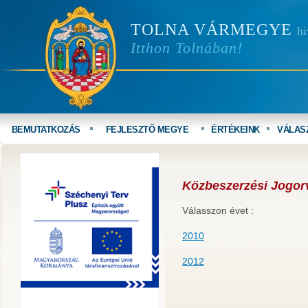
TOLNA VÁRMEGYE
hi
Itthon Tolnában!
BEMUTATKOZÁS
FEJLESZTŐ MEGYE
ÉRTÉKEINK
VÁLAS
Közbeszerzési Jogor
Válasszon évet :
2010
2012