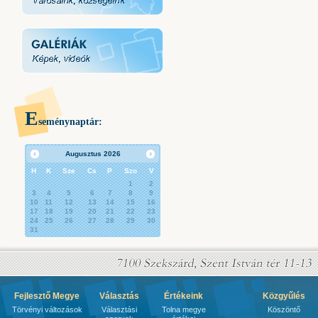
E
seménynaptár:
Augusztus
2026
H
K
Sze
Cs
P
Szo
V
1
2
3
4
5
6
7
8
9
10
11
12
13
14
15
16
17
18
19
20
21
22
23
24
25
26
27
28
29
30
31
Fejlesztő Megye
Választás
Értékeink
Közgyűlés
Törvényi változások
Választási
Tolna megye
Köszöntő