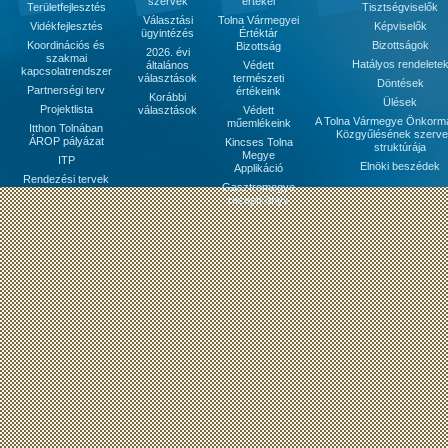
szervek
értékei
Területfejlesztés
Tisztségviselők
Választási
Tolna Vármegyei
Vidékfejlesztés
Képviselők
ügyintézés
Értéktár
Koordinációs és
Bizottságok
Bizottság
2026. évi
szakmai
Hatályos rendelete
általános
Védett
kapcsolatrendszer
választások
természeti
Döntések
Partnerségi terv
értékeink
Korábbi
Ülések
Projektlista
választások
Védett
A Tolna Vármegye Önkorm
műemlékeink
Itthon Tolnában
Közgyűlésének szerve
ÁROP pályázat
Kincses Tolna
struktúrája
Megye
ITP
Elnöki beszédek
Applikáció
Rendezési tervek
Gasztromegye
receptkönyv