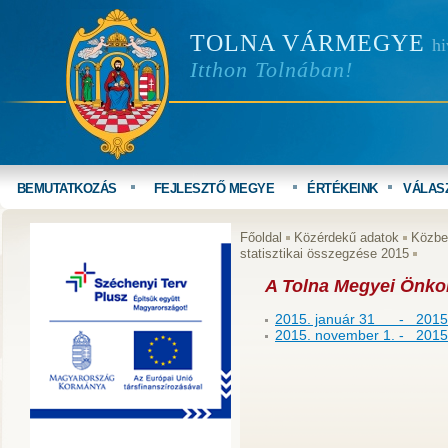
TOLNA VÁRMEGYE
hi
Itthon Tolnában!
BEMUTATKOZÁS
FEJLESZTŐ MEGYE
ÉRTÉKEINK
VÁLAS
Főoldal
Közérdekű adatok
Közbe
statisztikai összegzése 2015
A Tolna Megyei Önkor
2015. január 31 - 2015 
2015. november 1. - 2015