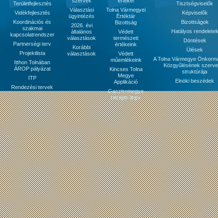
szervek
értékei
Területfejlesztés
Tisztségviselők
Választási
Tolna Vármegyei
Vidékfejlesztés
Képviselők
ügyintézés
Értéktár
Koordinációs és
Bizottságok
Bizottság
2026. évi
szakmai
Hatályos rendelete
általános
Védett
kapcsolatrendszer
választások
természeti
Döntések
Partnerségi terv
értékeink
Korábbi
Ülések
Projektlista
választások
Védett
A Tolna Vármegye Önkorm
műemlékeink
Itthon Tolnában
Közgyűlésének szerve
ÁROP pályázat
Kincses Tolna
struktúrája
Megye
ITP
Elnöki beszédek
Applikáció
Rendezési tervek
Gasztromegye
receptkönyv