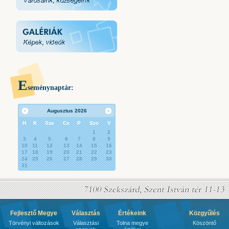
E
seménynaptár:
Augusztus
2026
H
K
Sze
Cs
P
Szo
V
1
2
3
4
5
6
7
8
9
10
11
12
13
14
15
16
17
18
19
20
21
22
23
24
25
26
27
28
29
30
31
Fejlesztő Megye
Választás
Értékeink
Közgyűlés
Törvényi változások
Választási
Tolna megye
Köszöntő