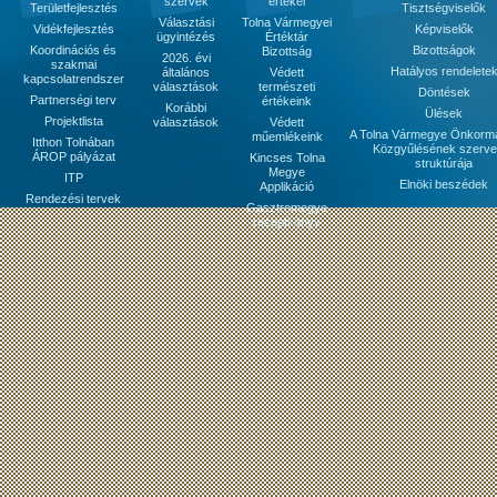
szervek
értékei
Területfejlesztés
Tisztségviselők
Választási
Tolna Vármegyei
Vidékfejlesztés
Képviselők
ügyintézés
Értéktár
Koordinációs és
Bizottságok
Bizottság
2026. évi
szakmai
Hatályos rendelete
általános
Védett
kapcsolatrendszer
választások
természeti
Döntések
Partnerségi terv
értékeink
Korábbi
Ülések
Projektlista
választások
Védett
A Tolna Vármegye Önkorm
műemlékeink
Itthon Tolnában
Közgyűlésének szerve
ÁROP pályázat
Kincses Tolna
struktúrája
Megye
ITP
Elnöki beszédek
Applikáció
Rendezési tervek
Gasztromegye
receptkönyv