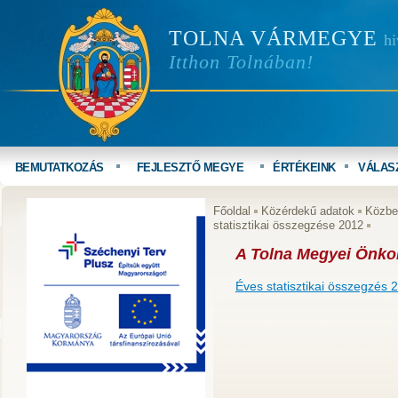
TOLNA VÁRMEGYE
hi
Itthon Tolnában!
BEMUTATKOZÁS
FEJLESZTŐ MEGYE
ÉRTÉKEINK
VÁLAS
Főoldal
Közérdekű adatok
Közbe
statisztikai összegzése 2012
A Tolna Megyei Önkor
Éves statisztikai összegzés 