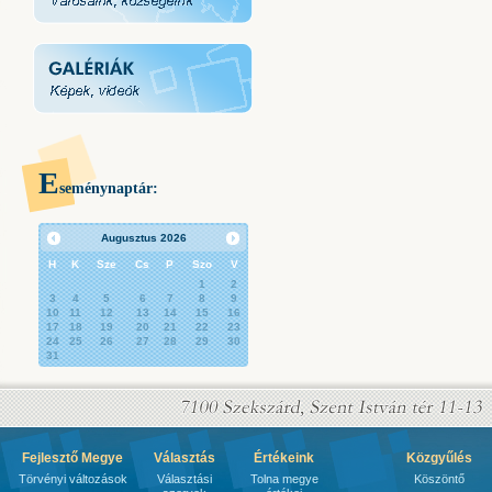
E
seménynaptár:
Augusztus
2026
H
K
Sze
Cs
P
Szo
V
1
2
3
4
5
6
7
8
9
10
11
12
13
14
15
16
17
18
19
20
21
22
23
24
25
26
27
28
29
30
31
Fejlesztő Megye
Választás
Értékeink
Közgyűlés
Törvényi változások
Választási
Tolna megye
Köszöntő