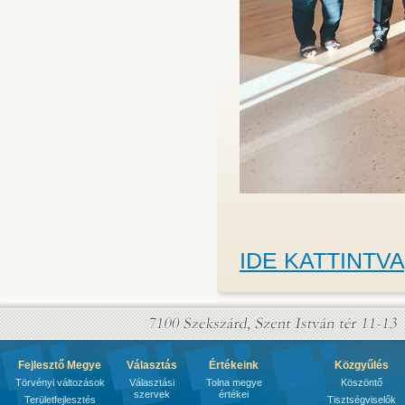
IDE KATTINTVA
Fejlesztő Megye
Választás
Értékeink
Közgyűlés
Törvényi változások
Választási
Tolna megye
Köszöntő
szervek
értékei
Területfejlesztés
Tisztségviselők