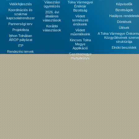
Választási
Tolna Vármegyei
Vidékfejlesztés
Képviselők
ügyintézés
Értéktár
Koordinációs és
Bizottságok
Bizottság
2026. évi
szakmai
Hatályos rendelete
általános
Védett
kapcsolatrendszer
választások
természeti
Döntések
Partnerségi terv
értékeink
Korábbi
Ülések
Projektlista
választások
Védett
A Tolna Vármegye Önkorm
műemlékeink
Itthon Tolnában
Közgyűlésének szerve
ÁROP pályázat
Kincses Tolna
struktúrája
Megye
ITP
Elnöki beszédek
Applikáció
Rendezési tervek
Gasztromegye
receptkönyv