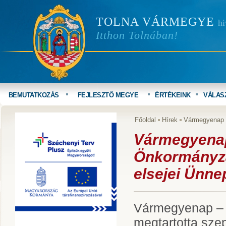
TOLNA VÁRMEGYE
hi
Itthon Tolnában!
BEMUTATKOZÁS
FEJLESZTŐ MEGYE
ÉRTÉKEINK
VÁLAS
Főoldal
Hírek
Vármegyenap –
Vármegyenap
Önkormányza
elsejei Ünne
Vármegyenap –
megtartotta sze