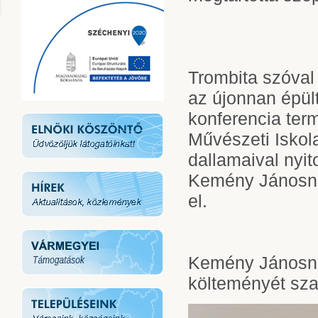
Trombita szóval
az újonnan épül
konferencia ter
Művészeti Iskola
dallamaival nyi
Kemény Jánosné
el.
Kemény Jánosné
költeményét sza