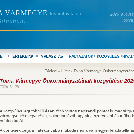
A VÁRMEGYE
hivatalos lapja
2026. auguszt
Tolnában!
Ibolya
YE
ÉRTÉKEINK
VÁLASZTÁS
PÁLYÁZATOK
KÖZGYŰLÉS
HIVAT
Főoldal
Hírek
Tolna Vármegye Önkormányzatának 
Tolna Vármegye Önkormányzatának közgyűlése 2025 u
2025.12.05
A közgyűlés legutóbbi ülésén több fontos napirendi pontot is megtárgyal
vármegye költségvetését, valamint jóváhagyták a szervezeti és működ
módosítását.
A döntések célja a hatékonyabb működés és a vármegyei feladatellátás