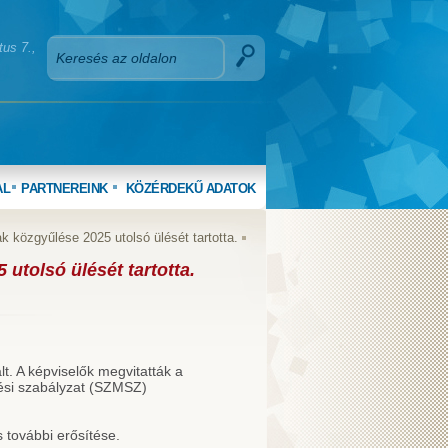
us 7.,
AL
PARTNEREINK
KÖZÉRDEKŰ ADATOK
közgyűlése 2025 utolsó ülését tartotta.
tolsó ülését tartotta.
t. A képviselők megvitatták a
ési szabályzat (SZMSZ)
 további erősítése.