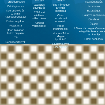
szervek
értékei
Területfejlesztés
Tisztségviselők
Választási
Tolna Vármegyei
Vidékfejlesztés
Képviselők
ügyintézés
Értéktár
Koordinációs és
Bizottságok
Bizottság
2026. évi
szakmai
Hatályos rendelete
általános
Védett
kapcsolatrendszer
választások
természeti
Döntések
Partnerségi terv
értékeink
Korábbi
Ülések
Projektlista
választások
Védett
A Tolna Vármegye Önkorm
műemlékeink
Itthon Tolnában
Közgyűlésének szerve
ÁROP pályázat
Kincses Tolna
struktúrája
Megye
ITP
Elnöki beszédek
Applikáció
Rendezési tervek
Gasztromegye
receptkönyv