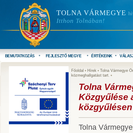
TOLNA VÁRMEGYE
hi
Itthon Tolnában!
BEMUTATKOZÁS
FEJLESZTŐ MEGYE
ÉRTÉKEINK
VÁLAS
Főoldal
Hírek
Tolna Vármegye Ön
közmeghallgatást tart.
Tolna Várm
Közgyűlése a
közgyűlésen 
Tolna Vármegye