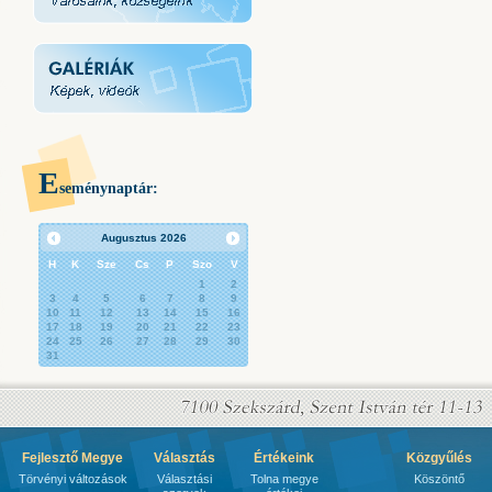
E
seménynaptár:
Augusztus
2026
H
K
Sze
Cs
P
Szo
V
1
2
3
4
5
6
7
8
9
10
11
12
13
14
15
16
17
18
19
20
21
22
23
24
25
26
27
28
29
30
31
Fejlesztő Megye
Választás
Értékeink
Közgyűlés
Törvényi változások
Választási
Tolna megye
Köszöntő