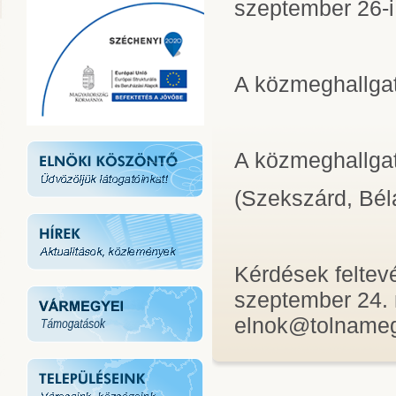
szeptember 26-i
A közmeghallgat
A közmeghallga
(Szekszárd, Béla
Kérdések feltev
szeptember 24. 
elnok@tolnamegy