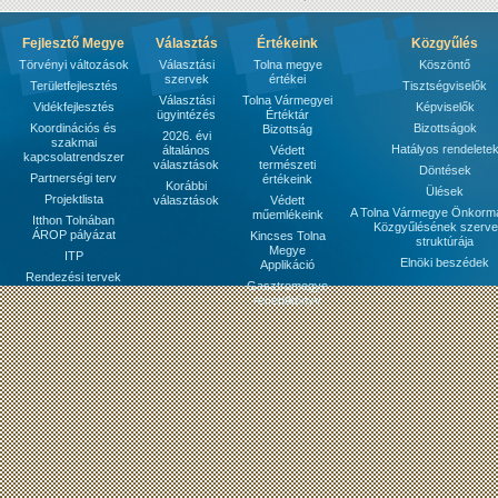
Fejlesztő Megye
Választás
Értékeink
Közgyűlés
Törvényi változások
Választási
Tolna megye
Köszöntő
szervek
értékei
Területfejlesztés
Tisztségviselők
Választási
Tolna Vármegyei
Vidékfejlesztés
Képviselők
ügyintézés
Értéktár
Koordinációs és
Bizottságok
Bizottság
2026. évi
szakmai
Hatályos rendelete
általános
Védett
kapcsolatrendszer
választások
természeti
Döntések
Partnerségi terv
értékeink
Korábbi
Ülések
Projektlista
választások
Védett
A Tolna Vármegye Önkorm
műemlékeink
Itthon Tolnában
Közgyűlésének szerve
ÁROP pályázat
Kincses Tolna
struktúrája
Megye
ITP
Elnöki beszédek
Applikáció
Rendezési tervek
Gasztromegye
receptkönyv