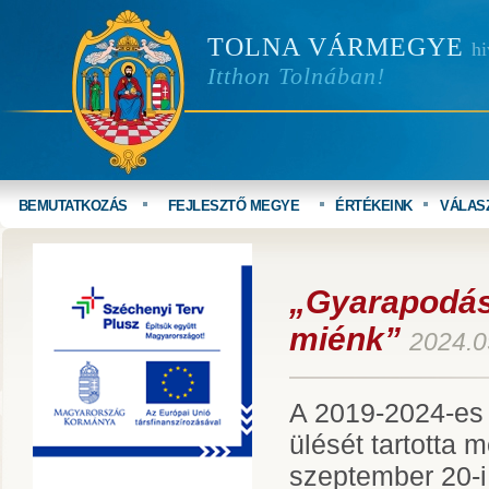
TOLNA VÁRMEGYE
hi
Itthon Tolnában!
BEMUTATKOZÁS
FEJLESZTŐ MEGYE
ÉRTÉKEINK
VÁLAS
„Gyarapodás
miénk”
2024.0
A 2019-2024-es 
ülését tartotta
szeptember 20-i