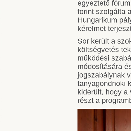
egyeztető fórumo
forint szolgálta
Hungarikum pály
kérelmet terjesz
Sor került a szo
költségvetés tek
működési szabá
módosítására és
jogszabálynak v
tanyagondnoki k
kiderült, hogy 
részt a program