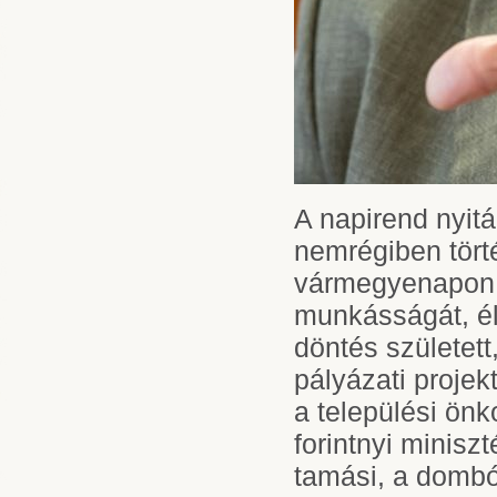
A napirend nyit
nemrégiben tört
vármegyenapon i
munkásságát, él
döntés született
pályázati proje
a települési önk
forintnyi minisz
tamási, a dombó