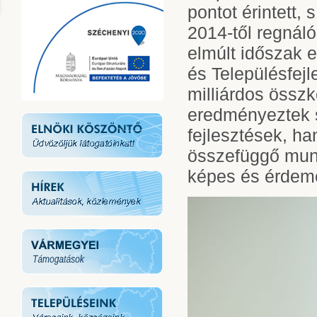
pontot érintett,
2014-től regnál
elmúlt időszak e
és Településfejl
milliárdos összkö
eredményeztek 
fejlesztések, h
összefüggő munk
képes és érdeme