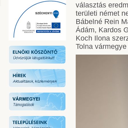
választás eredm
területi német 
Bábelné Rein Má
Ádám, Kardos G
Koch Ilona szer
Tolna vármegye