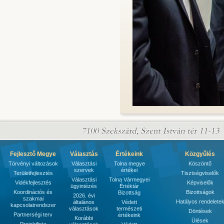
Fejlesztő Megye
Választás
Értékeink
Közgyűlés
Törvényi változások
Választási
Tolna megye
Köszöntő
szervek
értékei
Területfejlesztés
Tisztségviselők
Választási
Tolna Vármegyei
Vidékfejlesztés
Képviselők
ügyintézés
Értéktár
Koordinációs és
Bizottságok
Bizottság
2026. évi
szakmai
Hatályos rendelete
általános
Védett
kapcsolatrendszer
választások
természeti
Döntések
Partnerségi terv
értékeink
Korábbi
Ülések