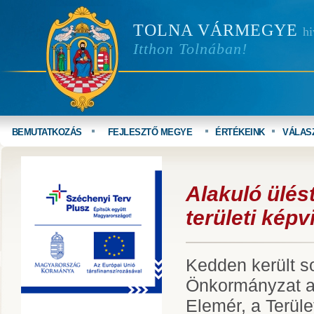
TOLNA VÁRMEGYE
hi
Itthon Tolnában!
BEMUTATKOZÁS
FEJLESZTŐ MEGYE
ÉRTÉKEINK
VÁLAS
Alakuló ülés
területi képv
Kedden került s
Önkormányzat al
Elemér, a Terüle