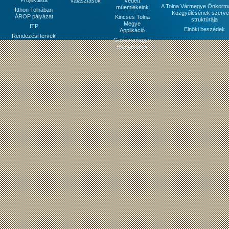
Projektlista
választások
Védett
A Tolna Vármegye Önkorm
műemlékeink
Itthon Tolnában
Közgyűlésének szerve
ÁROP pályázat
Kincses Tolna
struktúrája
Megye
ITP
Elnöki beszédek
Applikáció
Rendezési tervek
Gasztromegye
receptkönyv