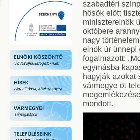
szabadtéri színp
hősök előtt tisz
miniszterelnök 
októbere aranny
nagy történelem
elnök úr ünnepi 
fogalmazott: „M
egymásba kapas
hagyják azokat s
vármegye öt tel
megemlékezések
mondott.