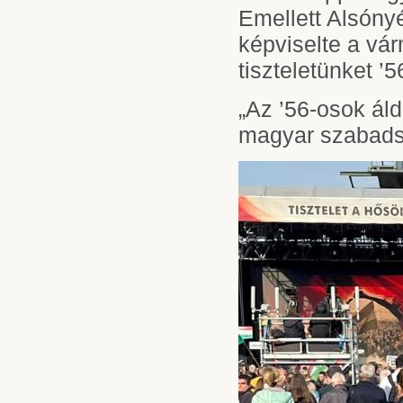
Emellett Alsón
képviselte a vá
tiszteletünket ’
„Az ’56-osok áld
magyar szabadság