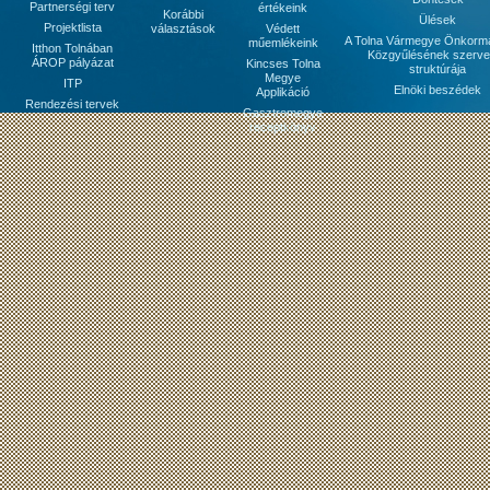
Partnerségi terv
értékeink
Korábbi
Ülések
Projektlista
választások
Védett
A Tolna Vármegye Önkorm
műemlékeink
Itthon Tolnában
Közgyűlésének szerve
ÁROP pályázat
Kincses Tolna
struktúrája
Megye
ITP
Elnöki beszédek
Applikáció
Rendezési tervek
Gasztromegye
receptkönyv