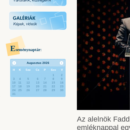
E
seménynaptár:
Augusztus
2026
H
K
Sze
Cs
P
Szo
V
1
2
3
4
5
6
7
8
9
10
11
12
13
14
15
16
17
18
19
20
21
22
23
24
25
26
27
28
29
30
31
Az alelnök Fadd
emléknappal egyb