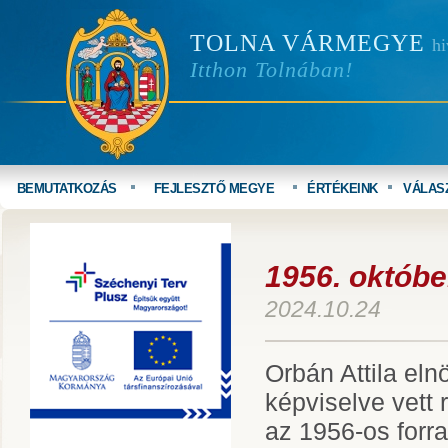
TOLNA VÁRMEGYE
hi
Itthon Tolnában!
BEMUTATKOZÁS
FEJLESZTŐ MEGYE
ÉRTÉKEINK
VÁLAS
1956. október
2024.10.24
Orbán Attila el
képviselve vett
az 1956-os forr