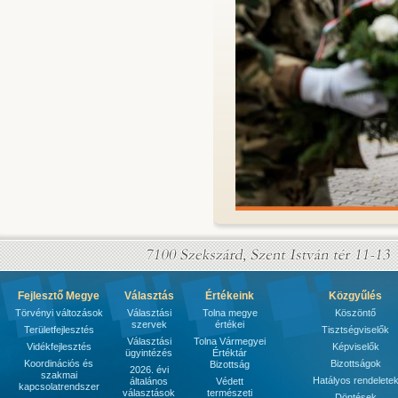
Fejlesztő Megye
Választás
Értékeink
Közgyűlés
Törvényi változások
Választási
Tolna megye
Köszöntő
szervek
értékei
Területfejlesztés
Tisztségviselők
Választási
Tolna Vármegyei
Vidékfejlesztés
Képviselők
ügyintézés
Értéktár
Koordinációs és
Bizottságok
Bizottság
2026. évi
szakmai
Hatályos rendelete
általános
Védett
kapcsolatrendszer
választások
természeti
Döntések